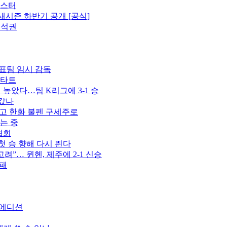
포스터
새시즌 하반기 공개 [공식]
 석권
표팀 임시 감독
스타트
벽 높았다…팀 K리그에 3-1 승
 갔나
꾸고 한화 불펜 구세주로
는 중
협회
첫 승 향해 다시 뛴다
고려”… 뮌헨, 제주에 2-1 신승
완패
트 에디션