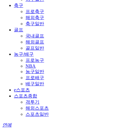
축구
프로축구
해외축구
축구일반
골프
국내골프
해외골프
골프일반
농구/배구
프로농구
NBA
농구일반
프로배구
배구일반
e스포츠
스포츠종합
격투기
해외스포츠
스포츠일반
연예