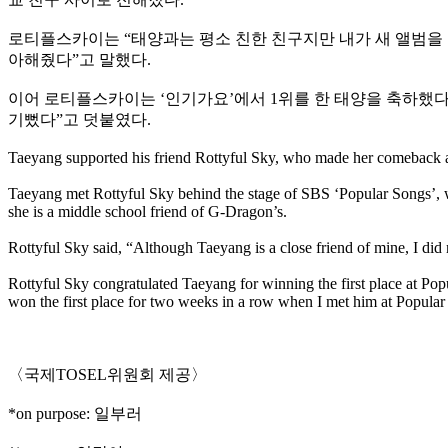
로티플스카이는 “태양과는 평소 친한 친구지만 내가 새 앨범을 준
아해줬다”고 말했다.
이어 로티플스카이는 ‘인기가요’에서 1위를 한 태양을 축하했다.
기뻤다”고 덧붙였다.
Taeyang supported his friend Rottyful Sky, who made her comeback af
Taeyang met Rottyful Sky behind the stage of SBS ‘Popular Songs’, w
she is a middle school friend of G-Dragon’s.
Rottyful Sky said, “Although Taeyang is a close friend of mine, I di
Rottyful Sky congratulated Taeyang for winning the first place at Po
won the first place for two weeks in a row when I met him at Popular
〈국제TOSEL위원회 제공〉
*on purpose: 일부러