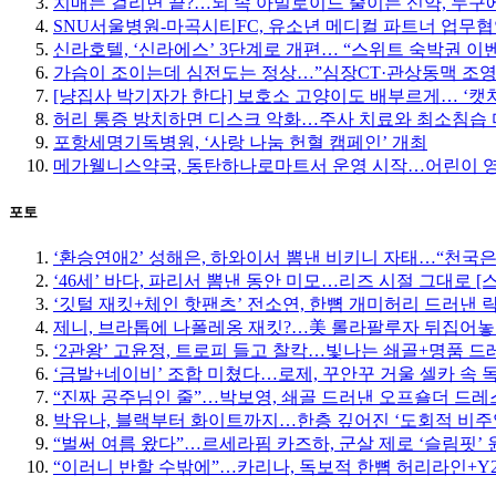
치매는 걸리면 끝?…뇌 속 아밀로이드 줄이는 신약, 누구에
SNU서울병원-마곡시티FC, 유소년 메디컬 파트너 업무
신라호텔, ‘신라에스’ 3단계로 개편… “스위트 숙박권 이
가슴이 조이는데 심전도는 정상…”심장CT·관상동맥 조영
[냥집사 박기자가 한다] 보호소 고양이도 배부르게… ‘캣
허리 통증 방치하면 디스크 악화…주사 치료와 최소침습
포항세명기독병원, ‘사랑 나눔 헌혈 캠페인’ 개최
메가웰니스약국, 동탄하나로마트서 운영 시작…어린이 
포토
‘환승연애2’ 성해은, 하와이서 뽐낸 비키니 자태…“천국은
‘46세’ 바다, 파리서 뽐낸 동안 미모…리즈 시절 그대로 [
‘깃털 재킷+체인 핫팬츠’ 전소연, 한뼘 개미허리 드러낸 락
제니, 브라톱에 나폴레옹 재킷?…美 롤라팔루자 뒤집어놓
‘2관왕’ 고윤정, 트로피 들고 찰칵…빛나는 쇄골+명품 드
‘금발+네이비’ 조합 미쳤다…로제, 꾸안꾸 거울 셀카 속 
“진짜 공주님인 줄”…박보영, 쇄골 드러낸 오프숄더 드레스
박유나, 블랙부터 화이트까지…한층 깊어진 ‘도회적 비주
“벌써 여름 왔다”…르세라핌 카즈하, 군살 제로 ‘슬림핏’ 
“이러니 반할 수밖에”…카리나, 독보적 한뼘 허리라인+Y2