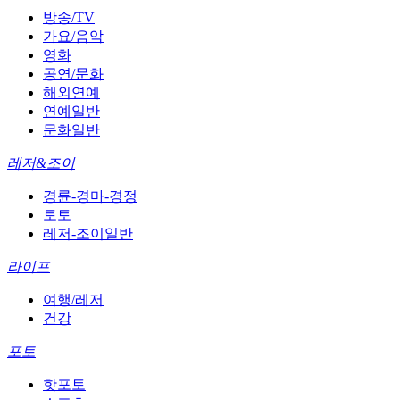
방송/TV
가요/음악
영화
공연/문화
해외연예
연예일반
문화일반
레저&조이
경륜-경마-경정
토토
레저-조이일반
라이프
여행/레저
건강
포토
핫포토