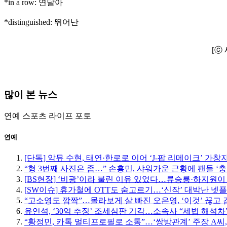
*in a row: 연달아
*distinguished: 뛰어난
[ⓒ
많이 본 뉴스
연예
스포츠
라이프
포토
연예
[단독] 악뮤 수현, 태연·한로로 이어 ‘J-팝 리메이크’ 가창
“형 3번째 사진은 좀…” 손흥민, 샤워가운 근황에 팬들 ‘충
[BS현장] ‘비광’이라 불린 이유 있었다…류승룡·하지원이
[SW이슈] 휴가철에 OTT도 숨고르기…‘신작’ 대박난 넷
“고소영도 깜짝”…몰라보게 살 빠진 오은영, ‘이것’ 끊고 
유연석, ‘30억 추징’ 조세심판 기각…소속사 “세법 해석차
“황정민, 카톡 멀티프로필로 소통”…‘쌍방관계’ 주장 A씨,