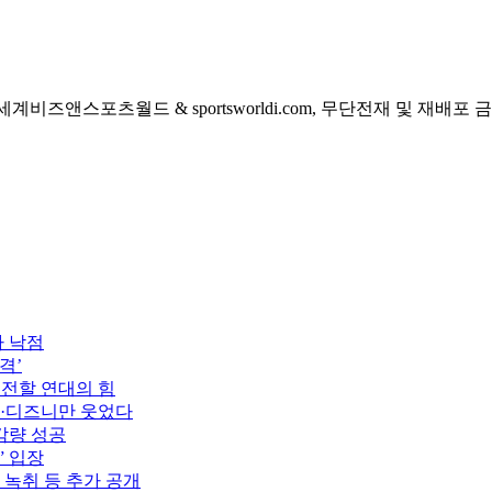
 세계비즈앤스포츠월드 & sportsworldi.com, 무단전재 및 재배포 
자 낙점
격’
 전할 연대의 힘
플·디즈니만 웃었다
감량 성공
” 입장
 녹취 등 추가 공개