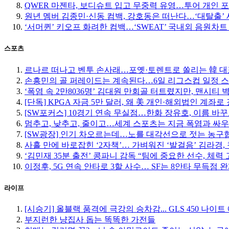
QWER 마젠타, 보디슈트 입고 무중력 유영…투어 개인 
원년 멤버 김종민·신동 컴백, 강호동은 떠난다…‘대탈출’ 
‘서머퀸’ 키오프 화려한 컴백…‘SWEAT’ 국내외 음원차트
스포츠
르나르 떠나고 벤투 손사래…포옛·토렌트로 쏠리는 韓 대
손흥민의 골 퍼레이드는 계속된다…6일 리그스컵 일정 
‘폭염 속 2만8036명’ 김대원 만회골 터트렸지만, 맨시티 
[단독] KPGA 자금 5만 달러, 왜 美 개인·해외법인 계좌로
[SW포커스] 10경기 연속 무실점…한화 장유호, 이름 바
멈추고, 낮추고, 줄이고…세계 스포츠는 지금 폭염과 싸우
[SW광장] 인기 차오르는데…노를 대각선으로 젓는 농구
사흘 만에 바로잡힌 ‘2자책’… 가벼워진 ‘발걸음’ 김라경, 
‘김민재 35분 출전’ 콩파니 감독 “팀에 중요한 선수, 체력 
이정후, 5G 연속 안타로 3할 사수… SF는 8안타 무득점 
라이프
[시승기] 올블랙 품격에 극강의 승차감... GLS 450 나이
부지런한 냥집사 돕는 똑똑한 가전들