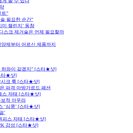
게 쓸 수 있나
협약
벤트”
술 필요한 순간”
치미 챌린지’ 동참
 디스크 제거술은 언제 필요할까
영양제부터 어르신 제품까지
 하와이 같겠지” [스타★샷]
스타★샷]
시크 룩 [스타★샷]
은 파격 아방가르드 패션
레스 자태 [스타★샷]
독보적 아우라
 ‘심쿵’ [스타★샷]
얼’
원피스 자태 [스타★샷]
K 감성 [스타★샷]