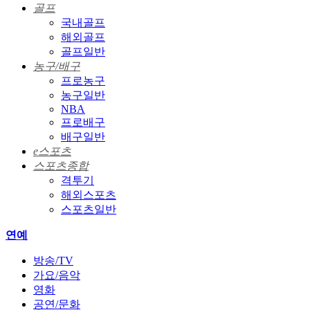
골프
국내골프
해외골프
골프일반
농구/배구
프로농구
농구일반
NBA
프로배구
배구일반
e스포츠
스포츠종합
격투기
해외스포츠
스포츠일반
연예
방송/TV
가요/음악
영화
공연/문화