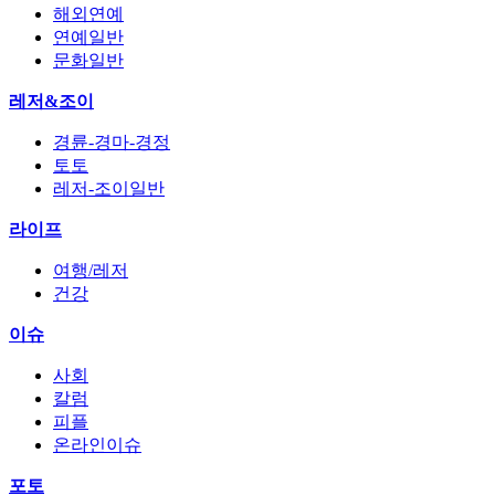
해외연예
연예일반
문화일반
레저&조이
경륜-경마-경정
토토
레저-조이일반
라이프
여행/레저
건강
이슈
사회
칼럼
피플
온라인이슈
포토