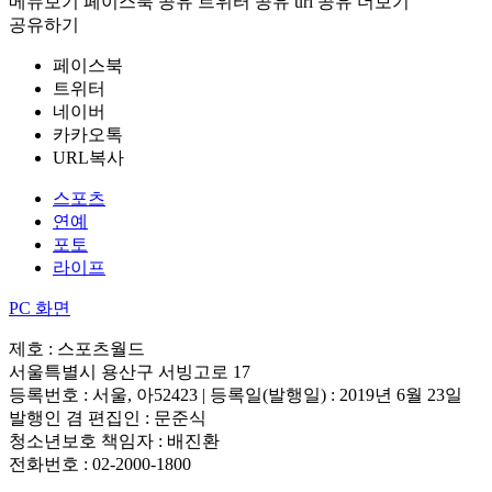
메뉴보기
페이스북 공유
트위터 공유
url 공유
더보기
공유하기
페이스북
트위터
네이버
카카오톡
URL복사
스포츠
연예
포토
라이프
PC 화면
제호 : 스포츠월드
서울특별시 용산구 서빙고로 17
등록번호 : 서울, 아52423 | 등록일(발행일) : 2019년 6월 23일
발행인 겸 편집인 : 문준식
청소년보호 책임자 : 배진환
전화번호 : 02-2000-1800