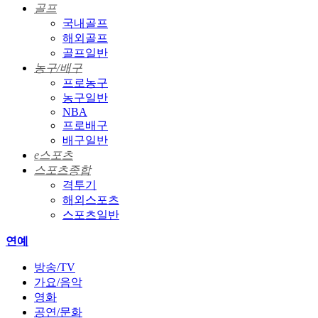
골프
국내골프
해외골프
골프일반
농구/배구
프로농구
농구일반
NBA
프로배구
배구일반
e스포츠
스포츠종합
격투기
해외스포츠
스포츠일반
연예
방송/TV
가요/음악
영화
공연/문화