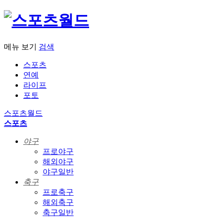
메뉴 보기
검색
스포츠
연예
라이프
포토
스포츠월드
스포츠
야구
프로야구
해외야구
야구일반
축구
프로축구
해외축구
축구일반