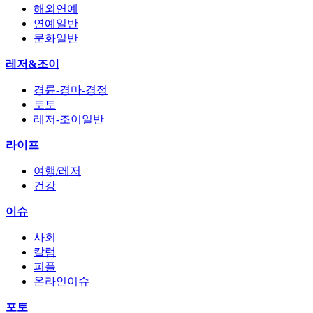
해외연예
연예일반
문화일반
레저&조이
경륜-경마-경정
토토
레저-조이일반
라이프
여행/레저
건강
이슈
사회
칼럼
피플
온라인이슈
포토