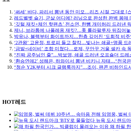
‘46세’ 바다, 파리서 뽐낸 동안 미모…리즈 시절 그대로 [
레드벨벳 슬기, 군살 어디에? 러닝으로 완성한 완벽 몸매 
‘깃털 재킷+체인 핫팬츠’ 전소연, 한뼘 개미허리 드러낸 락
제니, 브라톱에 나폴레옹 재킷?…美 롤라팔루자 뒤집어놓
박유나, 블랙부터 화이트까지…한층 깊어진 ‘도회적 비주
‘2관왕’ 고윤정, 트로피 들고 찰칵…빛나는 쇄골+명품 드
‘금발+네이비’ 조합 미쳤다…로제, 꾸안꾸 거울 셀카 속 
“진짜 공주님인 줄”…박보영, 쇄골 드러낸 오프숄더 드레스
‘환승연애2’ 성해은, 하와이서 뽐낸 비키니 자태…“천국은
“청순 Y2K부터 시크 글램룩까지”…조이, 팬콘 비하인드서
HOT레드
임영웅, 벌써 
뉴욕 도시 랜드마크
왜 하필 