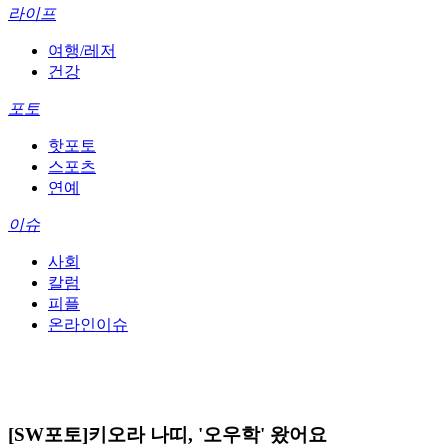
라이프
여행/레저
건강
포토
핫포토
스포츠
연예
이슈
사회
칼럼
피플
온라인이슈
[SW포토]키오라 나띠, '오우학' 왔어요