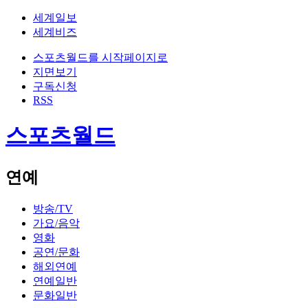
세계일보
세계비즈
스포츠월드를 시작페이지로
지면보기
구독신청
RSS
스포츠월드
연예
방송/TV
가요/음악
영화
공연/문화
해외연예
연예일반
문화일반