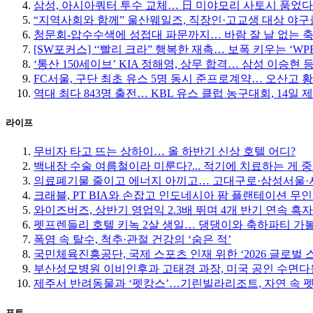
삼성, 아시아쿼터 투수 교체… 日 미야모리 사토시 품었다
“지역사회와 함께” 울산웨일즈, 직장인·고교생 대상 야
청문회-압수수색에 성접대 파문까지… 바람 잘 날 없는 
[SW포커스] ‘‘빨리 크라” 행복한 재촉… 보폭 키우는 ‘W
‘통산 150세이브’ KIA 정해영, 상무 합격… 삼성 이승현 등
FC서울, 구단 최초 유스 5명 동시 준프로계약… 오산고 
역대 최다 843명 출전… KBL 유스 클럽 농구대회, 14일 
라이프
무비자 타고 뜨는 상하이… 올 하반기 신상 호텔 어디?
백내장 수술 여름철이라 미룬다?... 적기에 치료하는 게 
의료폐기물 줄이고 에너지 아끼고… 고대구로·삼성서울·서
크래블, PT BIA와 손잡고 인도네시아 팜 플랜테이션 무
와이즈버즈, 상반기 영업익 2.3배 뛰며 4개 반기 연속 흑자
펫프렌들리 호텔 키녹 2살 생일… 댕댕이와 축하파티 가
폭염 속 탈수, 척추·관절 건강의 ‘숨은 적’
국민체육진흥공단, 국제 스포츠 인재 위한 ‘2026 글로벌 
부산성모병원 이비인후과 고태경 과장, 미국 공인 수면다
제주서 반려동물과 ‘펫캉스’…기린빌라리조트, 자연 속 
포토