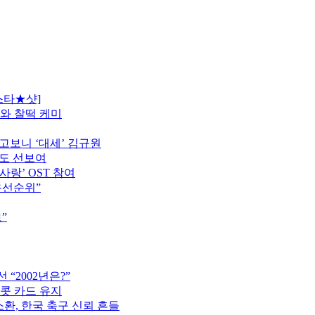
스타★샷]
모와 찰떡 케미
고보니 ‘대세’ 김규원
터도 선보여
사랑’ OST 참여
우선순위”
”
“2002년은?”
이콧 카드 유지
소환, 한국 축구 신뢰 흔들