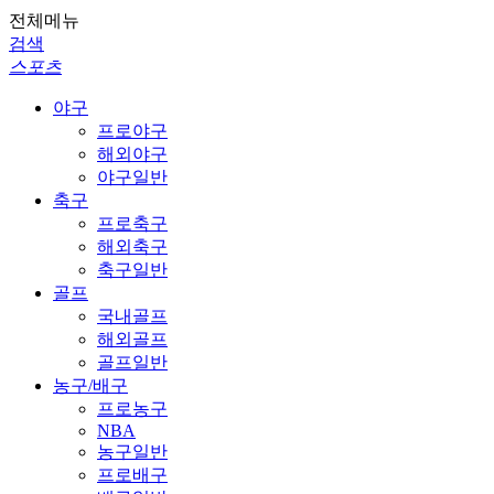
전체메뉴
검색
스포츠
야구
프로야구
해외야구
야구일반
축구
프로축구
해외축구
축구일반
골프
국내골프
해외골프
골프일반
농구/배구
프로농구
NBA
농구일반
프로배구