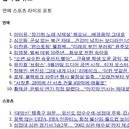
연예
스포츠
라이프
포토
연예
아이유, ‘장기하 노래 삭제설’ 해프닝…배경음악 그대로
심으뜸, 군살 없는 복근 자태…건강미 넘치는 보디라인 [
이찬원, ‘편스토랑’ 웰컴백…“미래의 부인 부러워” 윤주
임영웅, 벌써 데뷔 10주년…화보로 전한 속마음
“소변 실수한 속옷까지 빨아”…근육병 학생 도운 공익, 알
뮤지컬 ‘브람스’, 9월19일 드디어 공연 시작…티저 포스
정해인, 변진섭 ‘그대 내게 다시’ 리메이크…‘이런 엿같은 
로제, 블랙핑크 10주년 행사 불참설 일축…“오래전부터 
"서장훈, 28억에 산 서초 건물 450억에 매물로"
황재균, 은퇴식 연기 직접 알렸다…“마지막 인사는 제대로
스포츠
‘대망신’ 韓축구 파문… 외신도 압수수색-성접대 주목, 日선 
꿈쩍 않는 UEFA, FIFA 인판티노 회장 불신임-월드컵 보
성접대 심판 경기서 5승2무… ‘2002 심판 매수설’까지 재