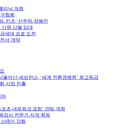
구클리닉 개최
축구협회
PBL 키즈’ 선주하-정혜진
 11명 12월 입대
황금세대 프로 도전
제천서 개막
중요
울아산·세브란스, ‘세계 친환경병원’ 최고등급
인화 사업 진출
볼까
스포츠 네트워크 포럼’ 29일 개최
원검사 전문가 자격 취득
펫스테이 강화