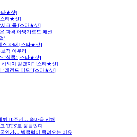
스타★샷]
[스타★샷]
시크 룩 [스타★샷]
은 파격 아방가르드 패션
얼’
레스 자태 [스타★샷]
독보적 아우라
 ‘심쿵’ [스타★샷]
 하와이 같겠지” [스타★샷]
 ‘레전드 미모’ [스타★샷]
데뷔 10주년… 속마음 전해
 'BTS'로 물들었다
한국인가… 빅클럽이 몰려오는 이유