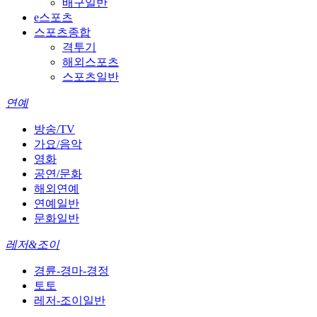
배구일반
e스포츠
스포츠종합
격투기
해외스포츠
스포츠일반
연예
방송/TV
가요/음악
영화
공연/문화
해외연예
연예일반
문화일반
레저&조이
경륜-경마-경정
토토
레저-조이일반