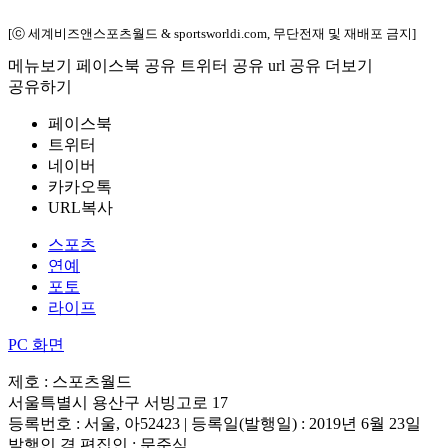
[ⓒ 세계비즈앤스포츠월드 & sportsworldi.com, 무단전재 및 재배포 금지]
메뉴보기
페이스북 공유
트위터 공유
url 공유
더보기
공유하기
페이스북
트위터
네이버
카카오톡
URL복사
스포츠
연예
포토
라이프
PC 화면
제호 : 스포츠월드
서울특별시 용산구 서빙고로 17
등록번호 : 서울, 아52423 | 등록일(발행일) : 2019년 6월 23일
발행인 겸 편집인 : 문준식