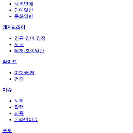
해외연예
연예일반
문화일반
레저&조이
경륜-경마-경정
토토
레저-조이일반
라이프
여행/레저
건강
이슈
사회
칼럼
피플
온라인이슈
포토