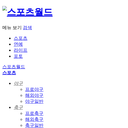
메뉴 보기
검색
스포츠
연예
라이프
포토
스포츠월드
스포츠
야구
프로야구
해외야구
야구일반
축구
프로축구
해외축구
축구일반