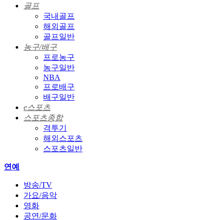
골프
국내골프
해외골프
골프일반
농구/배구
프로농구
농구일반
NBA
프로배구
배구일반
e스포츠
스포츠종합
격투기
해외스포츠
스포츠일반
연예
방송/TV
가요/음악
영화
공연/문화