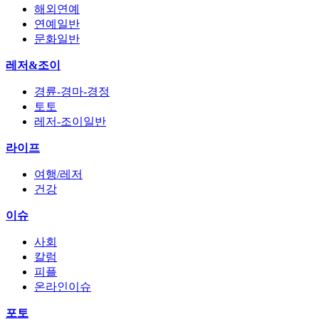
해외연예
연예일반
문화일반
레저&조이
경륜-경마-경정
토토
레저-조이일반
라이프
여행/레저
건강
이슈
사회
칼럼
피플
온라인이슈
포토