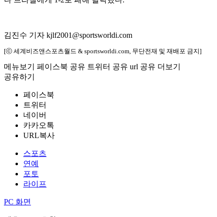
김진수 기자 kjlf2001@sportsworldi.com
[ⓒ 세계비즈앤스포츠월드 & sportsworldi.com, 무단전재 및 재배포 금지]
메뉴보기
페이스북 공유
트위터 공유
url 공유
더보기
공유하기
페이스북
트위터
네이버
카카오톡
URL복사
스포츠
연예
포토
라이프
PC 화면