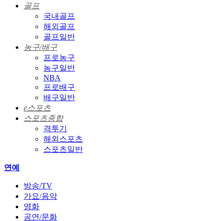
골프
국내골프
해외골프
골프일반
농구/배구
프로농구
농구일반
NBA
프로배구
배구일반
e스포츠
스포츠종합
격투기
해외스포츠
스포츠일반
연예
방송/TV
가요/음악
영화
공연/문화