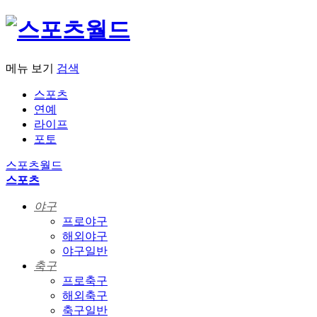
메뉴 보기
검색
스포츠
연예
라이프
포토
스포츠월드
스포츠
야구
프로야구
해외야구
야구일반
축구
프로축구
해외축구
축구일반