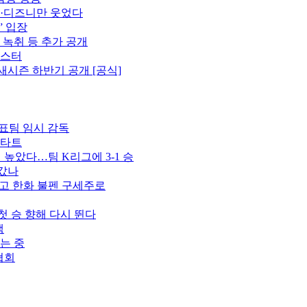
플·디즈니만 웃었다
” 입장
 녹취 등 추가 공개
포스터
새시즌 하반기 공개 [공식]
표팀 임시 감독
스타트
벽 높았다…팀 K리그에 3-1 승
 갔나
꾸고 한화 불펜 구세주로
첫 승 향해 다시 뛴다
색
는 중
협회