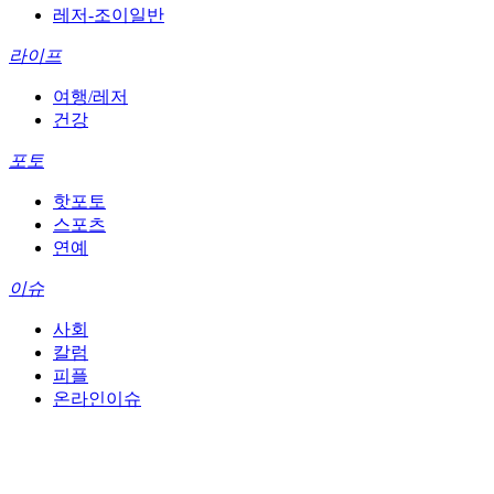
레저-조이일반
라이프
여행/레저
건강
포토
핫포토
스포츠
연예
이슈
사회
칼럼
피플
온라인이슈