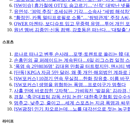
[SW이슈] 휴가철에 OTT도 숨고르기…‘신작’ 대박난 넷
유연석, ‘30억 추징’ 조세심판 기각…소속사 “세법 해석차
“황정민, 카톡 멀티프로필로 소통”…‘쌍방관계’ 주장 A씨,
QWER 마젠타, 보디슈트 입고 무중력 유영…투어 개인 
원년 멤버 김종민·신동 컴백, 강호동은 떠난다…‘대탈출’ 
스포츠
르나르 떠나고 벤투 손사래…포옛·토렌트로 쏠리는 韓 대
손흥민의 골 퍼레이드는 계속된다…6일 리그스컵 일정 
‘폭염 속 2만8036명’ 김대원 만회골 터트렸지만, 맨시티 
[단독] KPGA 자금 5만 달러, 왜 美 개인·해외법인 계좌로
[SW포커스] 10경기 연속 무실점…한화 장유호, 이름 바
[SW포커스] 생명을 위협하는 폭염…프로야구가 멈췄다
사흘 만에 바로잡힌 ‘2자책’… 가벼워진 ‘발걸음’ 김라경, 
경찰, ‘축구대표팀 감독 선임 논란’ 대한축구협회 압수수
멈추고, 낮추고, 줄이고…세계 스포츠는 지금 폭염과 싸우
[SW광장] 인기 차오르는데…노를 대각선으로 젓는 농구
라이프