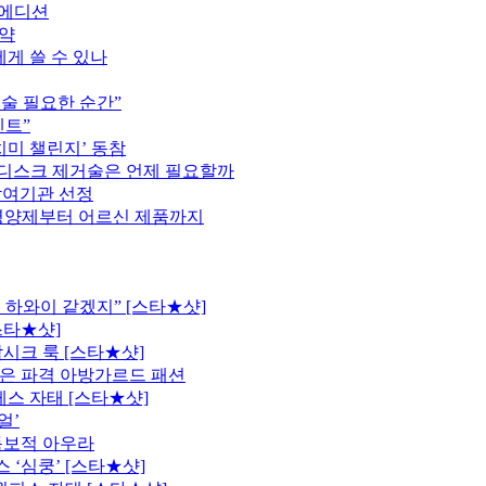
트 에디션
협약
게 쓸 수 있나
술 필요한 순간”
벤트”
치미 챌린지’ 동참
 디스크 제거술은 언제 필요할까
참여기관 선정
영양제부터 어르신 제품까지
 하와이 같겠지” [스타★샷]
스타★샷]
시크 룩 [스타★샷]
은 파격 아방가르드 패션
레스 자태 [스타★샷]
얼’
독보적 아우라
 ‘심쿵’ [스타★샷]