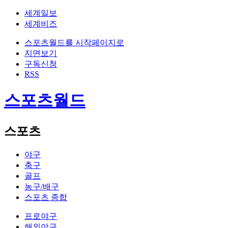
세계일보
세계비즈
스포츠월드를 시작페이지로
지면보기
구독신청
RSS
스포츠월드
스포츠
야구
축구
골프
농구/배구
스포츠 종합
프로야구
해외야구