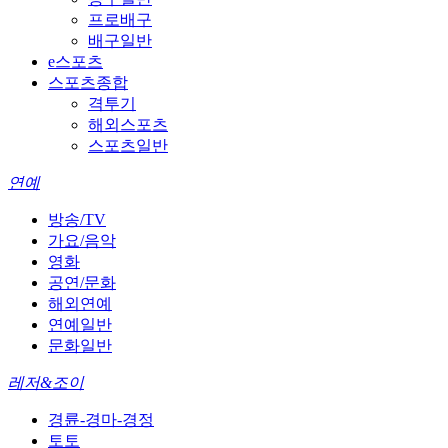
프로배구
배구일반
e스포츠
스포츠종합
격투기
해외스포츠
스포츠일반
연예
방송/TV
가요/음악
영화
공연/문화
해외연예
연예일반
문화일반
레저&조이
경륜-경마-경정
토토