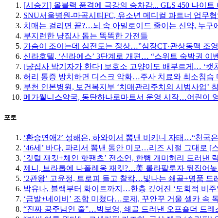
[시승기] 올블랙 품격에 극강의 승차감... GLS 450 나이
SNU서울병원-마곡시티FC, 유소년 메디컬 파트너 업무
치매는 걸리면 끝?…뇌 속 아밀로이드 줄이는 신약, 누구에
부지런한 냥집사 돕는 똑똑한 가전들
가슴이 조이는데 심전도는 정상…”심장CT·관상동맥 조영
신라호텔, ‘신라에스’ 3단계로 개편… “스위트 숙박권 이
[냥집사 박기자가 한다] 보호소 고양이도 배부르게… ‘캣
허리 통증 방치하면 디스크 악화…주사 치료와 최소침습
부천 인본병원, 보건복지부 ‘치매관리주치의 시범사업’ 
메가웰니스약국, 동탄하나로마트서 운영 시작…어린이 
포토
‘환승연애2’ 성해은, 하와이서 뽐낸 비키니 자태…“천국은
‘46세’ 바다, 파리서 뽐낸 동안 미모…리즈 시절 그대로 [
‘깃털 재킷+체인 핫팬츠’ 전소연, 한뼘 개미허리 드러낸 락
제니, 브라톱에 나폴레옹 재킷?…美 롤라팔루자 뒤집어놓
‘2관왕’ 고윤정, 트로피 들고 찰칵…빛나는 쇄골+명품 드
박유나, 블랙부터 화이트까지…한층 깊어진 ‘도회적 비주
‘금발+네이비’ 조합 미쳤다…로제, 꾸안꾸 거울 셀카 속 
“진짜 공주님인 줄”…박보영, 쇄골 드러낸 오프숄더 드레스