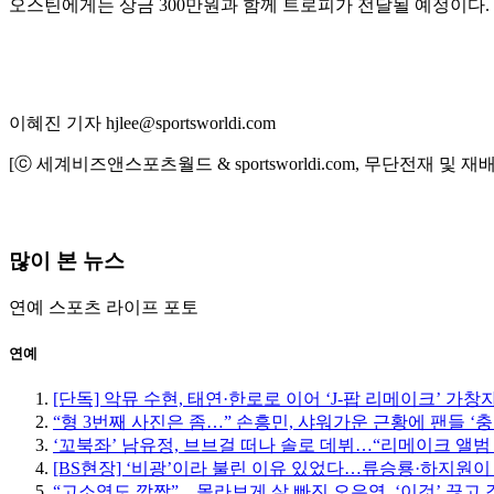
오스틴에게는 상금 300만원과 함께 트로피가 전달될 예정이다.
이혜진 기자 hjlee@sportsworldi.com
[ⓒ 세계비즈앤스포츠월드 & sportsworldi.com, 무단전재 및 재
많이 본 뉴스
연예
스포츠
라이프
포토
연예
[단독] 악뮤 수현, 태연·한로로 이어 ‘J-팝 리메이크’ 가창
“형 3번째 사진은 좀…” 손흥민, 샤워가운 근황에 팬들 ‘충
‘꼬북좌’ 남유정, 브브걸 떠나 솔로 데뷔…“리메이크 앨범
[BS현장] ‘비광’이라 불린 이유 있었다…류승룡·하지원이
“고소영도 깜짝”…몰라보게 살 빠진 오은영, ‘이것’ 끊고 