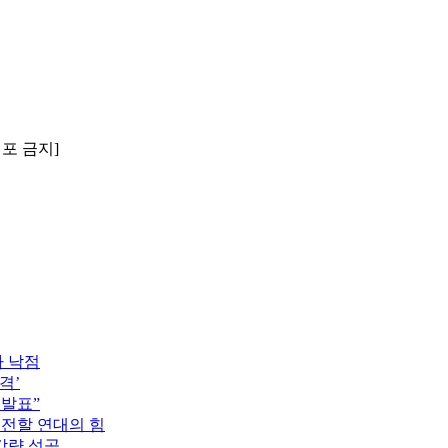
배포 금지]
자 낙점
격’
 발표”
 전할 연대의 힘
감량 성공