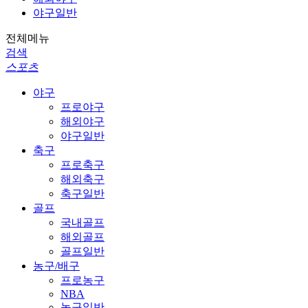
야구일반
전체메뉴
검색
스포츠
야구
프로야구
해외야구
야구일반
축구
프로축구
해외축구
축구일반
골프
국내골프
해외골프
골프일반
농구/배구
프로농구
NBA
농구일반