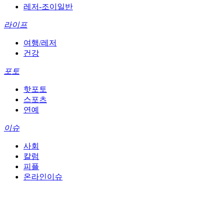
레저-조이일반
라이프
여행/레저
건강
포토
핫포토
스포츠
연예
이슈
사회
칼럼
피플
온라인이슈