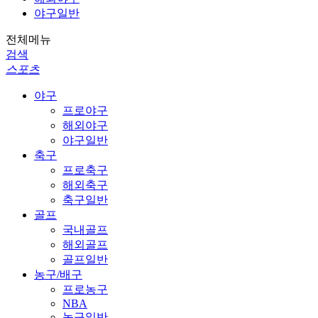
야구일반
전체메뉴
검색
스포츠
야구
프로야구
해외야구
야구일반
축구
프로축구
해외축구
축구일반
골프
국내골프
해외골프
골프일반
농구/배구
프로농구
NBA
농구일반