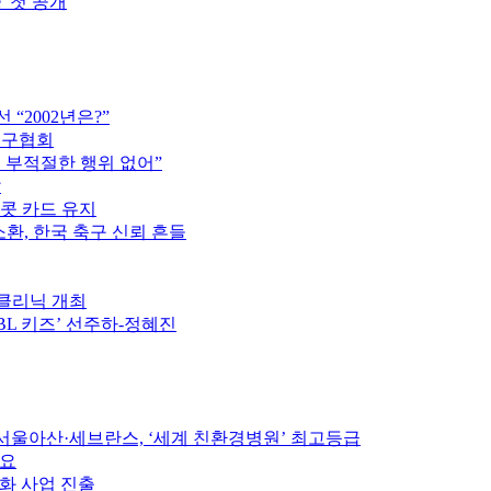
’ 첫 공개
“2002년은?”
축구협회
는 부적절한 행위 없어”
압
이콧 카드 유지
소환, 한국 축구 신뢰 흔들
구클리닉 개최
PBL 키즈’ 선주하-정혜진
울아산·세브란스, ‘세계 친환경병원’ 최고등급
중요
인화 사업 진출