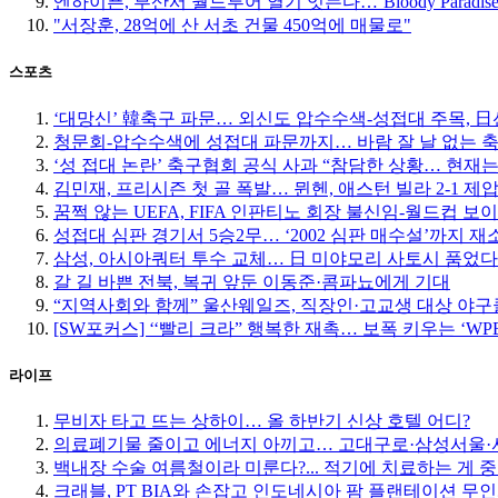
엔하이픈, 부산서 월드투어 열기 잇는다…‘Bloody Paradise
"서장훈, 28억에 산 서초 건물 450억에 매물로"
스포츠
‘대망신’ 韓축구 파문… 외신도 압수수색-성접대 주목, 日선 
청문회-압수수색에 성접대 파문까지… 바람 잘 날 없는 
‘성 접대 논란’ 축구협회 공식 사과 “참담한 상황… 현재
김민재, 프리시즌 첫 골 폭발… 뮌헨, 애스턴 빌라 2-1 제
꿈쩍 않는 UEFA, FIFA 인판티노 회장 불신임-월드컵 보
성접대 심판 경기서 5승2무… ‘2002 심판 매수설’까지 재
삼성, 아시아쿼터 투수 교체… 日 미야모리 사토시 품었다
갈 길 바쁜 전북, 복귀 앞둔 이동준·콤파뇨에게 기대
“지역사회와 함께” 울산웨일즈, 직장인·고교생 대상 야
[SW포커스] ‘‘빨리 크라” 행복한 재촉… 보폭 키우는 ‘W
라이프
무비자 타고 뜨는 상하이… 올 하반기 신상 호텔 어디?
의료폐기물 줄이고 에너지 아끼고… 고대구로·삼성서울·서
백내장 수술 여름철이라 미룬다?... 적기에 치료하는 게 
크래블, PT BIA와 손잡고 인도네시아 팜 플랜테이션 무