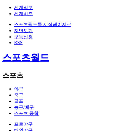
세계일보
세계비즈
스포츠월드를 시작페이지로
지면보기
구독신청
RSS
스포츠월드
스포츠
야구
축구
골프
농구/배구
스포츠 종합
프로야구
해외야구