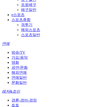
프로배구
배구일반
e스포츠
스포츠종합
격투기
해외스포츠
스포츠일반
연예
방송/TV
가요/음악
영화
공연/문화
해외연예
연예일반
문화일반
레저&조이
경륜-경마-경정
토토