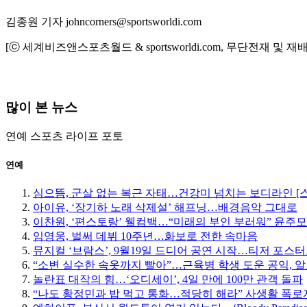
김종원 기자 johncorners@sportsworldi.com
[ⓒ 세계비즈앤스포츠월드 & sportsworldi.com, 무단전재 및 재
많이 본 뉴스
연예
스포츠
라이프
포토
연예
심으뜸, 군살 없는 복근 자태…건강미 넘치는 보디라인 [
아이유, ‘장기하 노래 삭제설’ 해프닝…배경음악 그대로
이찬원, ‘편스토랑’ 웰컴백…“미래의 부인 부러워” 윤주
임영웅, 벌써 데뷔 10주년…화보로 전한 속마음
뮤지컬 ‘브람스’, 9월19일 드디어 공연 시작…티저 포스
“소변 실수한 속옷까지 빨아”…근육병 학생 도운 공익, 알
놀란표 대작의 힘…‘오디세이’, 4일 만에 100만 관객 돌파
“나도 황정민과 밥 먹고 통화…적당히 해라” 사생활 폭로자