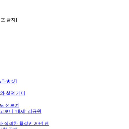
배포 금지]
스타★샷]
모와 찰떡 케미
터도 선보여
고보니 ‘대세’ 김규원
 직격한 황정민 20년 팬