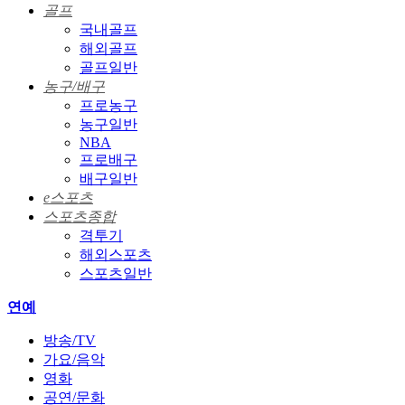
골프
국내골프
해외골프
골프일반
농구/배구
프로농구
농구일반
NBA
프로배구
배구일반
e스포츠
스포츠종합
격투기
해외스포츠
스포츠일반
연예
방송/TV
가요/음악
영화
공연/문화