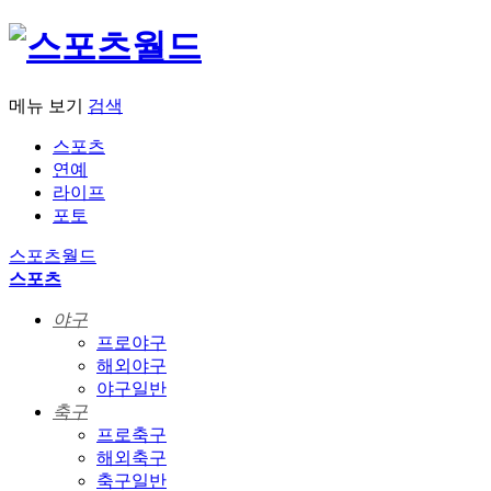
메뉴 보기
검색
스포츠
연예
라이프
포토
스포츠월드
스포츠
야구
프로야구
해외야구
야구일반
축구
프로축구
해외축구
축구일반