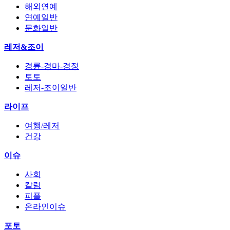
해외연예
연예일반
문화일반
레저&조이
경륜-경마-경정
토토
레저-조이일반
라이프
여행/레저
건강
이슈
사회
칼럼
피플
온라인이슈
포토