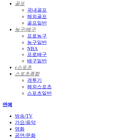
골프
국내골프
해외골프
골프일반
농구/배구
프로농구
농구일반
NBA
프로배구
배구일반
e스포츠
스포츠종합
격투기
해외스포츠
스포츠일반
연예
방송/TV
가요/음악
영화
공연/문화