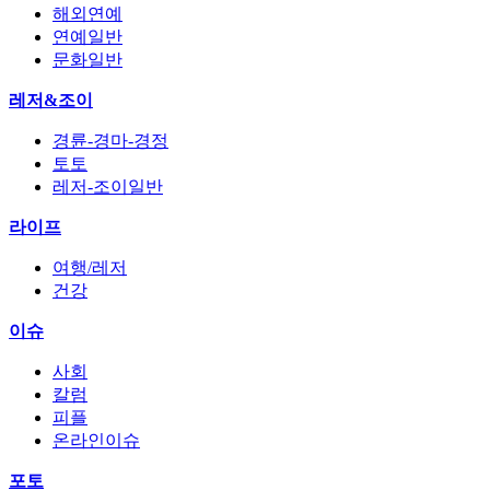
해외연예
연예일반
문화일반
레저&조이
경륜-경마-경정
토토
레저-조이일반
라이프
여행/레저
건강
이슈
사회
칼럼
피플
온라인이슈
포토