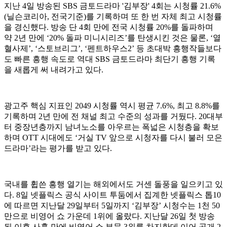
지난 4일 방송된 SBS 금토드라마 '김부장' 4회는 시청률 21.6%
(닐슨코리아, 전국기준)를 기록하며 또 한 번 자체 최고 시청률
을 경신했다. 방송 단 4회 만에 전국 시청률 20%를 돌파하며
약 2년 만에 ‘20% 돌파 미니시리즈’를 탄생시킨 것은 물론, ‘열
혈사제’, ‘스토브리그’, ‘펜트하우스2’ 등 초대박 흥행작들보다
도 빠른 흥행 속도로 역대 SBS 금토드라마 최단기 흥행 기록
을 새롭게 써 내려가고 있다.
광고주 핵심 지표인 2049 시청률 역시 평균 7.6%, 최고 8.8%를
기록하며 2년 만에 전 채널 최고 수준의 성과를 거뒀다. 20대부
터 중장년층까지 남녀노소를 아우르는 폭넓은 시청층을 확보
하며 OTT 시대에도 ‘거실 TV 앞으로 시청자를 다시 불러 모은
드라마’라는 평가를 받고 있다.
국내를 휩쓴 흥행 열기는 해외에서도 거센 돌풍을 일으키고 있
다. 8일 넷플릭스 공식 사이트 투둠에서 집계한 넷플릭스 톱10
에 따르면 지난달 29일부터 5일까지 ‘김부장’ 시청수는 1천 50
만으로 비영어 쇼 가운데 1위에 올랐다. 지난달 26일 첫 방송
된 이후 사흘 만에 비영어 쇼 부문 3위를 차지한데 이어 공개 2