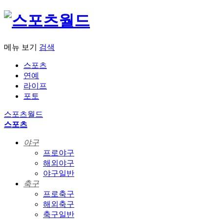
메뉴 보기
검색
스포츠
연예
라이프
포토
스포츠월드
스포츠
야구
프로야구
해외야구
야구일반
축구
프로축구
해외축구
축구일반