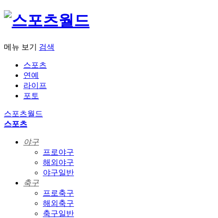
메뉴 보기
검색
스포츠
연예
라이프
포토
스포츠월드
스포츠
야구
프로야구
해외야구
야구일반
축구
프로축구
해외축구
축구일반