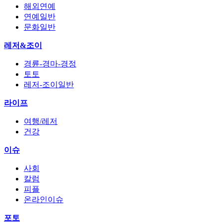
해외연예
연예일반
문화일반
레저&조이
경륜-경마-경정
토토
레저-조이일반
라이프
여행/레저
건강
이슈
사회
칼럼
피플
온라인이슈
포토