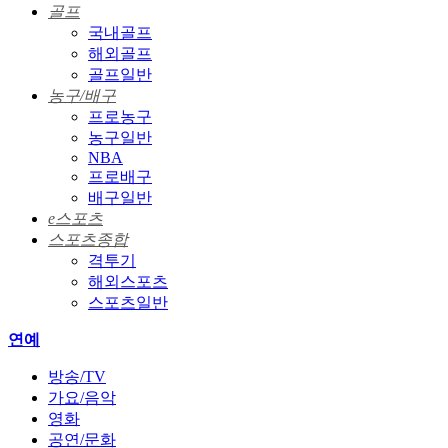
골프
국내골프
해외골프
골프일반
농구/배구
프로농구
농구일반
NBA
프로배구
배구일반
e스포츠
스포츠종합
격투기
해외스포츠
스포츠일반
연예
방송/TV
가요/음악
영화
공연/문화