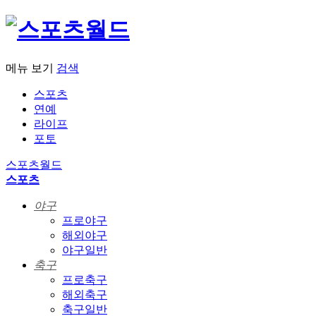
메뉴 보기
검색
스포츠
연예
라이프
포토
스포츠월드
스포츠
야구
프로야구
해외야구
야구일반
축구
프로축구
해외축구
축구일반