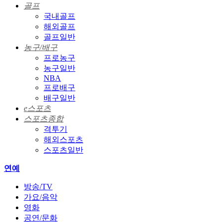
골프
국내골프
해외골프
골프일반
농구/배구
프로농구
농구일반
NBA
프로배구
배구일반
e스포츠
스포츠종합
격투기
해외스포츠
스포츠일반
연예
방송/TV
가요/음악
영화
공연/문화