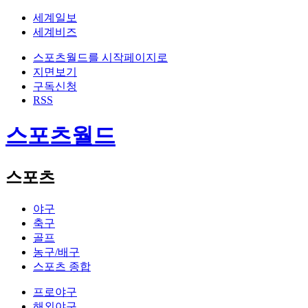
세계일보
세계비즈
스포츠월드를 시작페이지로
지면보기
구독신청
RSS
스포츠월드
스포츠
야구
축구
골프
농구/배구
스포츠 종합
프로야구
해외야구