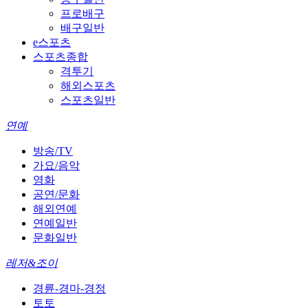
프로배구
배구일반
e스포츠
스포츠종합
격투기
해외스포츠
스포츠일반
연예
방송/TV
가요/음악
영화
공연/문화
해외연예
연예일반
문화일반
레저&조이
경륜-경마-경정
토토