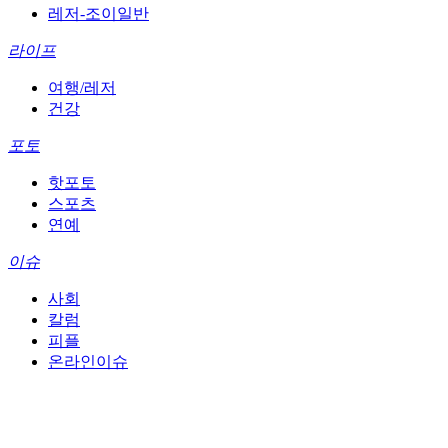
레저-조이일반
라이프
여행/레저
건강
포토
핫포토
스포츠
연예
이슈
사회
칼럼
피플
온라인이슈