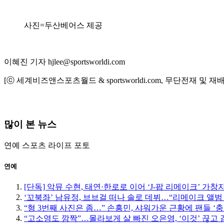
사진=두산베어스 제공
이혜진 기자 hjlee@sportsworldi.com
[ⓒ 세계비즈앤스포츠월드 & sportsworldi.com, 무단전재 및 재
많이 본 뉴스
연예
스포츠
라이프
포토
연예
[단독] 악뮤 수현, 태연·한로로 이어 ‘J-팝 리메이크’ 가창
‘꼬북좌’ 남유정, 브브걸 떠나 솔로 데뷔…“리메이크 앨범
“형 3번째 사진은 좀…” 손흥민, 샤워가운 근황에 팬들 ‘충
“고소영도 깜짝”…몰라보게 살 빠진 오은영, ‘이것’ 끊고 