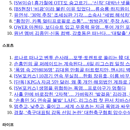
[SW이슈] 휴가철에 OTT도 숨고르기…‘신작’ 대박난 넷
[BS현장] ‘비광’이라 불린 이유 있었다…류승룡·하지원이
유연석, ‘30억 추징’ 조세심판 기각…소속사 “세법 해석차
“황정민, 카톡 멀티프로필로 소통”…‘쌍방관계’ 주장 A씨,
QWER 마젠타, 보디슈트 입고 무중력 유영…투어 개인 
원년 멤버 김종민·신동 컴백, 강호동은 떠난다…‘대탈출’ 
스포츠
르나르 떠나고 벤투 손사래…포옛·토렌트로 쏠리는 韓 대
손흥민의 골 퍼레이드는 계속된다…6일 리그스컵 일정 
‘폭염 속 2만8036명’ 김대원 만회골 터트렸지만, 맨시티 
[SW포커스] 10경기 연속 무실점…한화 장유호, 이름 바
[단독] KPGA 자금 5만 달러, 왜 美 개인·해외법인 계좌로
[SW포커스] 생명을 위협하는 폭염…프로야구가 멈췄다
사흘 만에 바로잡힌 ‘2자책’… 가벼워진 ‘발걸음’ 김라경, 
‘손흥민 5G 연속골 불발’ LAFC, 리그스컵 첫 판서 치바
멈추고, 낮추고, 줄이고…세계 스포츠는 지금 폭염과 싸우
경찰, ‘축구대표팀 감독 선임 논란’ 대한축구협회 압수수
라이프