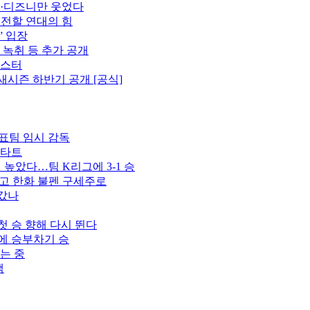
플·디즈니만 웃었다
 전할 연대의 힘
” 입장
 녹취 등 추가 공개
포스터
새시즌 하반기 공개 [공식]
표팀 임시 감독
스타트
벽 높았다…팀 K리그에 3-1 승
꾸고 한화 불펜 구세주로
 갔나
첫 승 향해 다시 뛴다
스에 승부차기 승
는 중
색