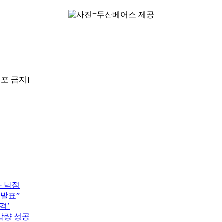
배포 금지]
자 낙점
 발표”
격’
감량 성공