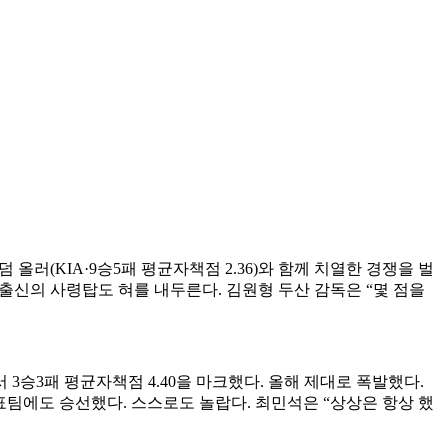
덤 올러(KIA·9승5패 평균자책점 2.36)와 함께 치열한 경쟁을 벌
수 출신의 사령탑도 혀를 내두른다. 김원형 두산 감독은 “몇 점을
서 3승3패 평균자책점 4.40을 마크했다. 올해 제대로 폭발했다.
표팀에도 승선했다. 스스로도 놀랍다. 최민석은 “상상은 항상 했