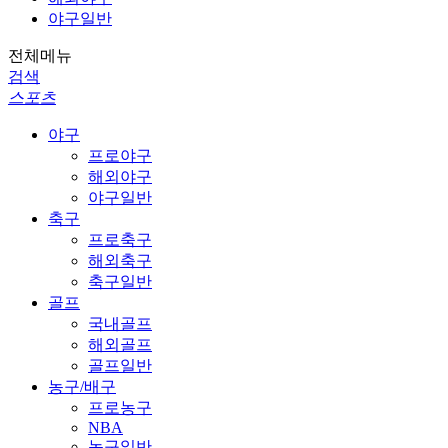
야구일반
전체메뉴
검색
스포츠
야구
프로야구
해외야구
야구일반
축구
프로축구
해외축구
축구일반
골프
국내골프
해외골프
골프일반
농구/배구
프로농구
NBA
농구일반