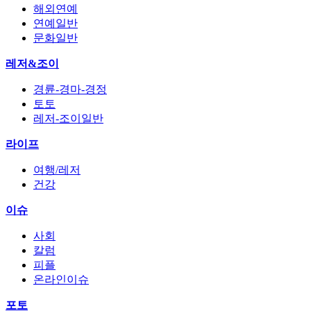
해외연예
연예일반
문화일반
레저&조이
경륜-경마-경정
토토
레저-조이일반
라이프
여행/레저
건강
이슈
사회
칼럼
피플
온라인이슈
포토