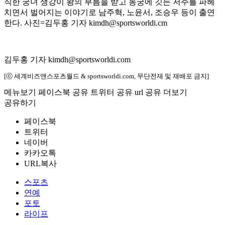
직한 궁녀 생강이 왕의 부름을 받고 동궁에 깃든 저주를 파헤
치면서 벌어지는 이야기로 남주혁, 노윤서, 조승우 등이 출연
한다. 사진=김두홍 기자 kimdh@sportsworldi.cm
김두홍 기자 kimdh@sportsworldi.com
[ⓒ 세계비즈앤스포츠월드 & sportsworldi.com, 무단전재 및 재배포 금지]
메뉴보기
페이스북 공유
트위터 공유
url 공유
더보기
공유하기
페이스북
트위터
네이버
카카오톡
URL복사
스포츠
연예
포토
라이프