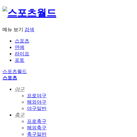
메뉴 보기
검색
스포츠
연예
라이프
포토
스포츠월드
스포츠
야구
프로야구
해외야구
야구일반
축구
프로축구
해외축구
축구일반