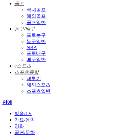
골프
국내골프
해외골프
골프일반
농구/배구
프로농구
농구일반
NBA
프로배구
배구일반
e스포츠
스포츠종합
격투기
해외스포츠
스포츠일반
연예
방송/TV
가요/음악
영화
공연/문화