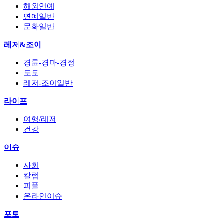
해외연예
연예일반
문화일반
레저&조이
경륜-경마-경정
토토
레저-조이일반
라이프
여행/레저
건강
이슈
사회
칼럼
피플
온라인이슈
포토