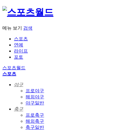
메뉴 보기
검색
스포츠
연예
라이프
포토
스포츠월드
스포츠
야구
프로야구
해외야구
야구일반
축구
프로축구
해외축구
축구일반