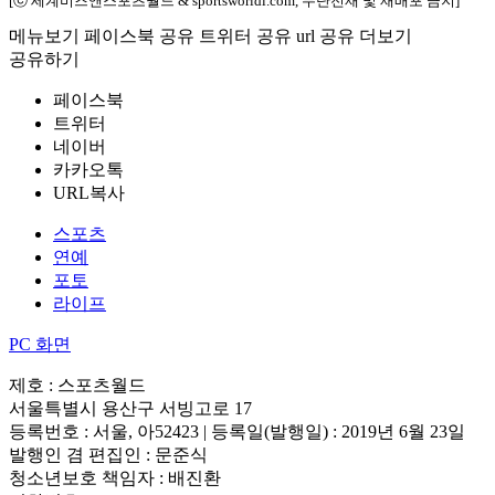
[ⓒ 세계비즈앤스포츠월드 & sportsworldi.com, 무단전재 및 재배포 금지]
메뉴보기
페이스북 공유
트위터 공유
url 공유
더보기
공유하기
페이스북
트위터
네이버
카카오톡
URL복사
스포츠
연예
포토
라이프
PC 화면
제호 : 스포츠월드
서울특별시 용산구 서빙고로 17
등록번호 : 서울, 아52423 | 등록일(발행일) : 2019년 6월 23일
발행인 겸 편집인 : 문준식
청소년보호 책임자 : 배진환