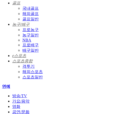
골프
국내골프
해외골프
골프일반
농구/배구
프로농구
농구일반
NBA
프로배구
배구일반
e스포츠
스포츠종합
격투기
해외스포츠
스포츠일반
연예
방송/TV
가요/음악
영화
공연/문화