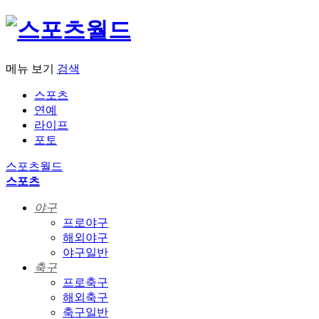
메뉴 보기
검색
스포츠
연예
라이프
포토
스포츠월드
스포츠
야구
프로야구
해외야구
야구일반
축구
프로축구
해외축구
축구일반