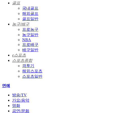
골프
국내골프
해외골프
골프일반
농구/배구
프로농구
농구일반
NBA
프로배구
배구일반
e스포츠
스포츠종합
격투기
해외스포츠
스포츠일반
연예
방송/TV
가요/음악
영화
공연/문화