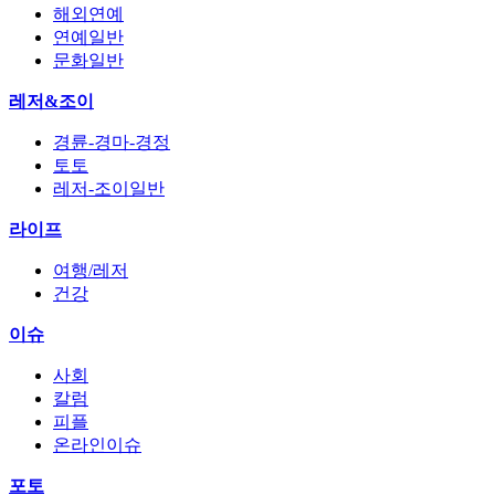
해외연예
연예일반
문화일반
레저&조이
경륜-경마-경정
토토
레저-조이일반
라이프
여행/레저
건강
이슈
사회
칼럼
피플
온라인이슈
포토