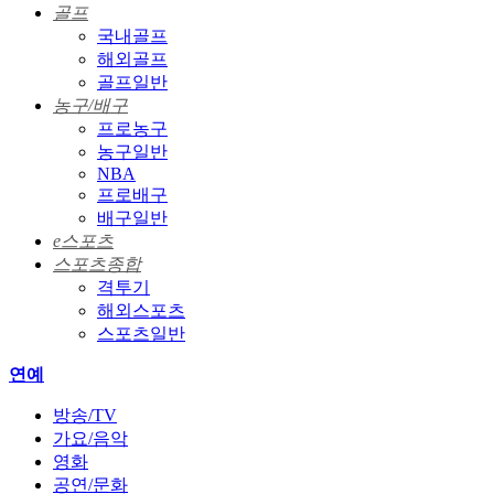
골프
국내골프
해외골프
골프일반
농구/배구
프로농구
농구일반
NBA
프로배구
배구일반
e스포츠
스포츠종합
격투기
해외스포츠
스포츠일반
연예
방송/TV
가요/음악
영화
공연/문화