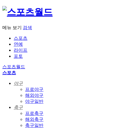
메뉴 보기
검색
스포츠
연예
라이프
포토
스포츠월드
스포츠
야구
프로야구
해외야구
야구일반
축구
프로축구
해외축구
축구일반