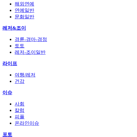
해외연예
연예일반
문화일반
레저&조이
경륜-경마-경정
토토
레저-조이일반
라이프
여행/레저
건강
이슈
사회
칼럼
피플
온라인이슈
포토