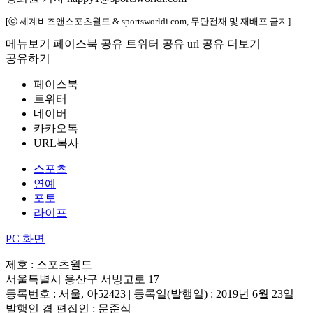
[ⓒ 세계비즈앤스포츠월드 & sportsworldi.com, 무단전재 및 재배포 금지]
메뉴보기
페이스북 공유
트위터 공유
url 공유
더보기
공유하기
페이스북
트위터
네이버
카카오톡
URL복사
스포츠
연예
포토
라이프
PC 화면
제호 : 스포츠월드
서울특별시 용산구 서빙고로 17
등록번호 : 서울, 아52423 | 등록일(발행일) : 2019년 6월 23일
발행인 겸 편집인 : 문준식