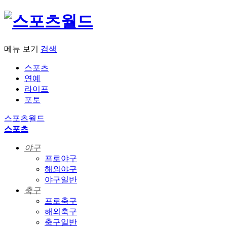
메뉴 보기
검색
스포츠
연예
라이프
포토
스포츠월드
스포츠
야구
프로야구
해외야구
야구일반
축구
프로축구
해외축구
축구일반