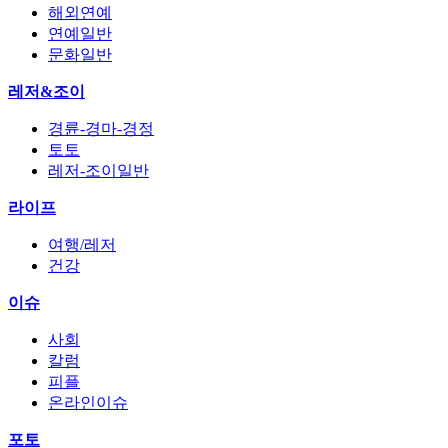
해외연예
연예일반
문화일반
레저&조이
경륜-경마-경정
토토
레저-조이일반
라이프
여행/레저
건강
이슈
사회
칼럼
피플
온라인이슈
포토