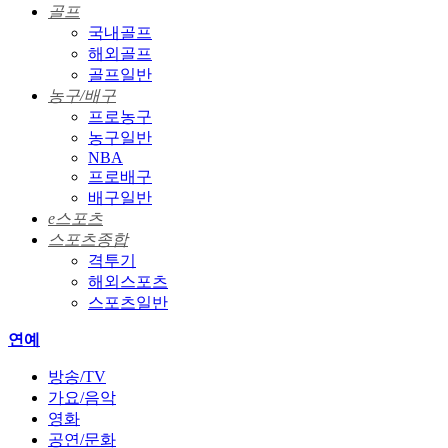
골프
국내골프
해외골프
골프일반
농구/배구
프로농구
농구일반
NBA
프로배구
배구일반
e스포츠
스포츠종합
격투기
해외스포츠
스포츠일반
연예
방송/TV
가요/음악
영화
공연/문화