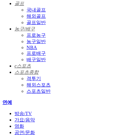
골프
국내골프
해외골프
골프일반
농구/배구
프로농구
농구일반
NBA
프로배구
배구일반
e스포츠
스포츠종합
격투기
해외스포츠
스포츠일반
연예
방송/TV
가요/음악
영화
공연/문화