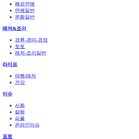
해외연예
연예일반
문화일반
레저&조이
경륜-경마-경정
토토
레저-조이일반
라이프
여행/레저
건강
이슈
사회
칼럼
피플
온라인이슈
포토