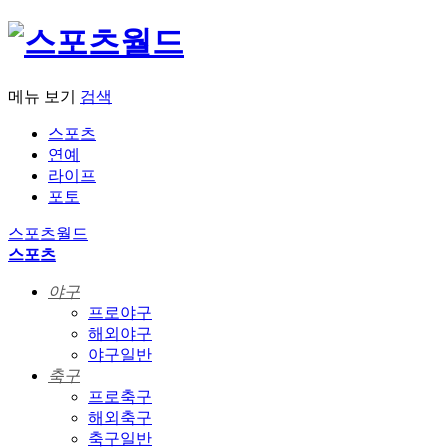
메뉴 보기
검색
스포츠
연예
라이프
포토
스포츠월드
스포츠
야구
프로야구
해외야구
야구일반
축구
프로축구
해외축구
축구일반