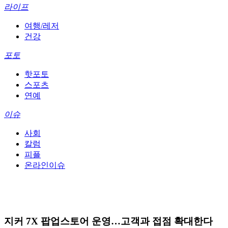
라이프
여행/레저
건강
포토
핫포토
스포츠
연예
이슈
사회
칼럼
피플
온라인이슈
지커 7X 팝업스토어 운영…고객과 접점 확대한다