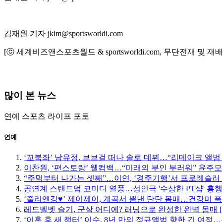
김재원 기자 jkim@sportsworldi.com
[ⓒ 세계비즈앤스포츠월드 & sportsworldi.com, 무단전재 및 재
많이 본 뉴스
연예
스포츠
라이프
포토
연예
‘꼬북좌’ 남유정, 브브걸 떠나 솔로 데뷔…“리메이크 앨범
이찬원, ‘편스토랑’ 웰컴백…“미래의 부인 부러워” 윤주
“주먹부터 나가는 셋째”…이연, ‘경주기행’서 프로레슬러
공연계 스탠드업 코미디 열풍…성인극 '수상한 PT샵' 흥
‘줄리엔강♥’ 제이제이, 계곡서 뽐낸 탄탄 몸매…건강미 폭
레드벨벳 슬기, 군살 어디에? 러닝으로 완성한 완벽 몸매 
‘이혼 후 새 챕터’ 이수, 8년 만의 정규앨범 향한 긴 여