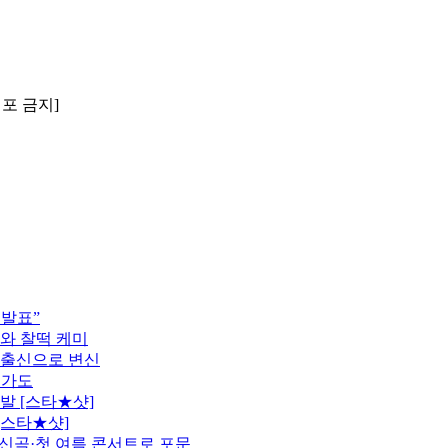
배포 금지]
 발표”
모와 찰떡 케미
 출신으로 변신
행가도
발 [스타★샷]
[스타★샷]
정…신곡·첫 여름 콘서트로 포문