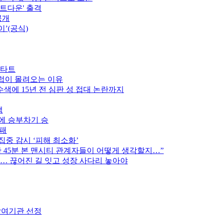
카운트다운' 출격
공개
이’(공식)
스타트
클럽이 몰려오는 이유
색에 15년 전 심판 성 접대 논란까지
색
스에 승부차기 승
완패
집중 감시 ‘피해 최소화’
후반 45분 본 맨시티 관계자들이 어떻게 생각할지…”
만… 끊어진 길 잇고 성장 사다리 놓아야
참여기관 선정