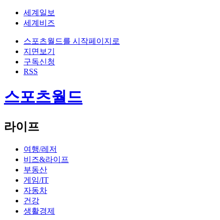
세계일보
세계비즈
스포츠월드를 시작페이지로
지면보기
구독신청
RSS
스포츠월드
라이프
여행/레저
비즈&라이프
부동산
게임/IT
자동차
건강
생활경제