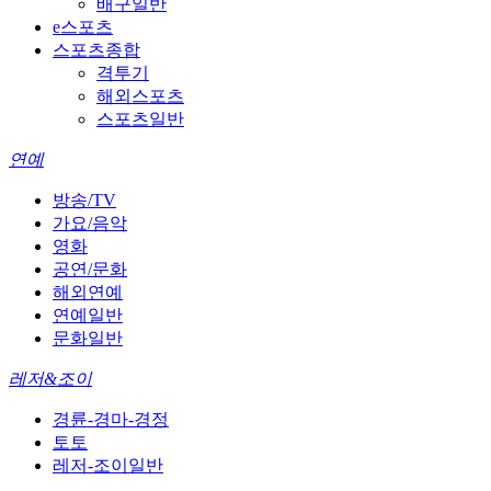
배구일반
e스포츠
스포츠종합
격투기
해외스포츠
스포츠일반
연예
방송/TV
가요/음악
영화
공연/문화
해외연예
연예일반
문화일반
레저&조이
경륜-경마-경정
토토
레저-조이일반