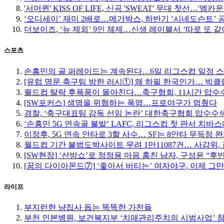
'서머퀸' KISS OF LIFE, 신곡 'SWEAT' 무대 첫선…'엠
‘오디세이’ 재미 2배로…메가박스, 하반기 ‘시네도슨트’ 
더보이즈, ‘뉴 제외’ 9인 체제…신생 레이블서 ‘따로 또 같
스포츠
손흥민의 골 퍼레이드는 계속된다…6일 리그스컵 일정 
[유럽 명문 축구팀 방한 러시①] 왜 하필 한국인가… 빅
월드컵 탈락 후폭풍이 몰아친다…축구협회, 11시간 압수수
[SW포커스] 생명을 위협하는 폭염…프로야구가 멈췄다
경찰, ‘축구대표팀 감독 선임 논란’ 대한축구협회 압수수
‘손흥민 5G 연속골 불발’ LAFC, 리그스컵 첫 판서 치바
이정후, 5G 연속 안타로 3할 사수… SF는 8안타 무득점 
월드컵 기간 불법도박사이트 무려 1만11087건… 사감위, 
[SW현장] ‘선방쇼’로 정정용 마음 훔친 남자, 구성윤 “
[꿈의 다이아몬드⑦] ‘좋아서 버티는’ 여자야구, 이제 그
라이프
부지런한 냥집사 돕는 똑똑한 가전들
부천 인본병원, 보건복지부 ‘치매관리주치의 시범사업’ 