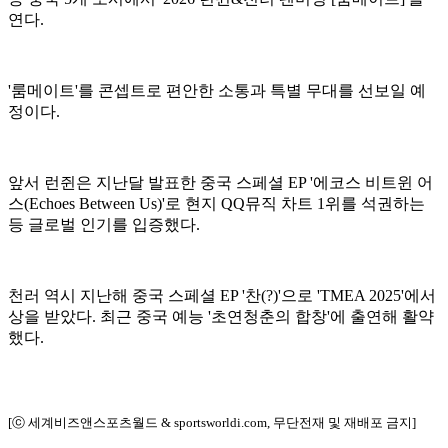
연다.
'룸메이트'를 콘셉트로 편안한 소통과 특별 무대를 선보일 예
정이다.
앞서 런쥔은 지난달 발표한 중국 스페셜 EP '에코스 비트윈 어
스(Echoes Between Us)'로 현지 QQ뮤직 차트 1위를 석권하는
등 글로벌 인기를 입증했다.
천러 역시 지난해 중국 스페셜 EP '찬(?)'으로 'TMEA 2025'에서
상을 받았다. 최근 중국 예능 '초연청춘의 합창'에 출연해 활약
했다.
[ⓒ 세계비즈앤스포츠월드 & sportsworldi.com, 무단전재 및 재배포 금지]