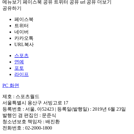
메뉴보기
페이스북 공유
트위터 공유
url 공유
더보기
공유하기
페이스북
트위터
네이버
카카오톡
URL복사
스포츠
연예
포토
라이프
PC 화면
제호 : 스포츠월드
서울특별시 용산구 서빙고로 17
등록번호 : 서울, 아52423 | 등록일(발행일) : 2019년 6월 23일
발행인 겸 편집인 : 문준식
청소년보호 책임자 : 배진환
전화번호 : 02-2000-1800