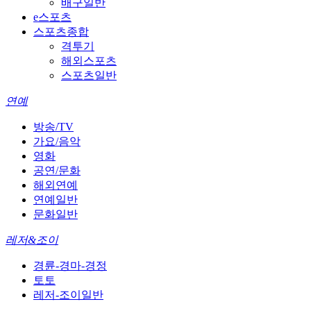
배구일반
e스포츠
스포츠종합
격투기
해외스포츠
스포츠일반
연예
방송/TV
가요/음악
영화
공연/문화
해외연예
연예일반
문화일반
레저&조이
경륜-경마-경정
토토
레저-조이일반