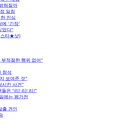
 밝혀질까
직접 일침
전한 진심
에 ‘긴장’
싶었다”
[스타★샷]
는 부적절한 행위 없어”
압
견 참석
지 보여준 것”
락시킨 사건”
은 “리! 리! 리!”
16일에는 평가전
탈출 견인
승