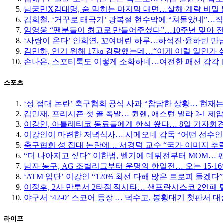
남궁민X김대명, 숨 막히는 마지막 대면…살해 계략 비밀
김희철, ‘거꾸로 태극기’ 광복절 현수막에 “쳐돌았네”…
임영웅 “팬분들이 최고로 만들어주셨다”…10주년 맞아 
‘사랑이 온다’ 안희연, 꼬여버린 하루…하석진·윤하빈 만남
김민하, 연기 위해 17㎏ 감량했는데…“이게 이럴 일인가 
손나은, 스포티룩도 이렇게 소화하네…여전한 패션 감각 
스포츠
‘성 접대 논란’ 축구협회 공식 사과 “참담한 상황… 현재
김민재, 프리시즌 첫 골 폭발… 뮌헨, 애스턴 빌라 2-1 제
이강인, 아틀레티코 동료들에게 한식 쐈다… 8일 기자회
이강인이 마련한 저녁식사… 시메오네 감독 “어떤 선수인
축구협회 성 접대 논란에… 서경덕 교수 “국가 이미지 추
“더 나아지고 싶다” 이한범, 벨기에 데뷔전부터 MOM… 팬들
남자 농구, AG 조별리그부터 운명의 한일전… 오는 15·
‘ATM 입단’ 이강인 “120% 최선 다해 많은 트로피 들겠다”
이정후, 2사 만루서 2타점 적시타… 샌프란시스코 2연패 
야구서 ‘42-0’ 스코어 등장 … 덕수고, 봉황대기 첫판서 대
라이프