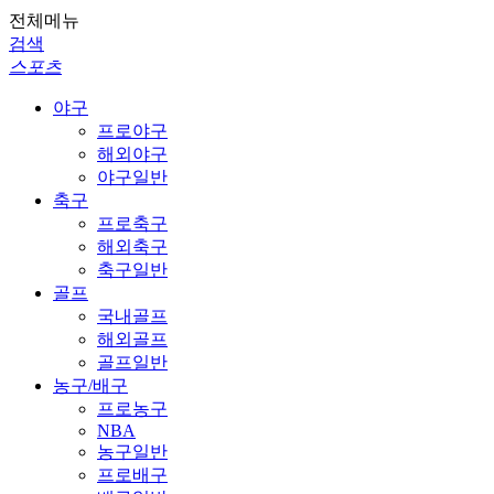
전체메뉴
검색
스포츠
야구
프로야구
해외야구
야구일반
축구
프로축구
해외축구
축구일반
골프
국내골프
해외골프
골프일반
농구/배구
프로농구
NBA
농구일반
프로배구