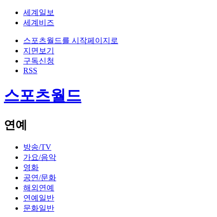
세계일보
세계비즈
스포츠월드를 시작페이지로
지면보기
구독신청
RSS
스포츠월드
연예
방송/TV
가요/음악
영화
공연/문화
해외연예
연예일반
문화일반