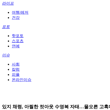
라이프
여행/레저
건강
포토
핫포토
스포츠
연예
이슈
사회
칼럼
피플
온라인이슈
있지 채령, 아찔한 컷아웃 수영복 자태…물오른 고혹미 