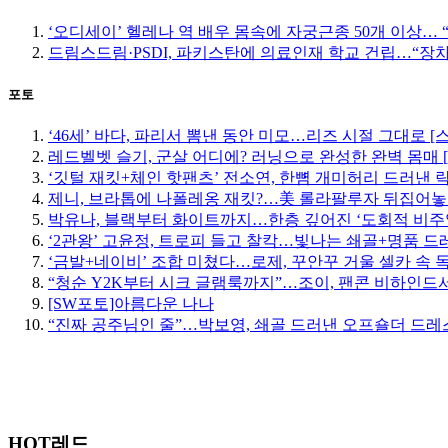
‘오디세이’ 헬레나 역 배우 몸속에 자궁근종 50개 이상…
드림스드림·PSDI, 파키스탄에 의료인재 학교 건립…“장
포토
‘46세’ 바다, 파리서 뽐낸 동안 미모…리즈 시절 그대로 [
레드벨벳 슬기, 군살 어디에? 러닝으로 완성한 완벽 몸매 
‘깃털 재킷+체인 핫팬츠’ 전소연, 한뼘 개미허리 드러낸 락
제니, 브라톱에 나폴레옹 재킷?…美 롤라팔루자 뒤집어놓
박유나, 블랙부터 화이트까지…한층 깊어진 ‘도회적 비주
‘2관왕’ 고윤정, 트로피 들고 찰칵…빛나는 쇄골+명품 드
‘금발+네이비’ 조합 미쳤다…로제, 꾸안꾸 거울 셀카 속 
“청순 Y2K부터 시크 글램룩까지”…조이, 팬콘 비하인드서
[SW포토]아름다운 나나
“진짜 공주님인 줄”…박보영, 쇄골 드러낸 오프숄더 드레스
HOT레드