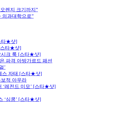
 “오렌지 크기까지”
차 의과대학으로”
스타★샷]
[스타★샷]
시크 룩 [스타★샷]
은 파격 아방가르드 패션
얼’
레스 자태 [스타★샷]
독보적 아우라
 ‘레전드 미모’ [스타★샷]
 ‘심쿵’ [스타★샷]