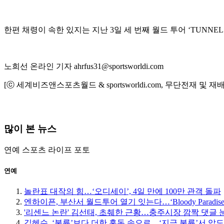
한편 채령이 속한 있지는 지난 3일 세 번째 월드 투어 ‘TUNNEL 
노희선 온라인 기자 ahrfus31@sportsworldi.com
[ⓒ 세계비즈앤스포츠월드 & sportsworldi.com, 무단전재 및 재
많이 본 뉴스
연예
스포츠
라이프
포토
연예
놀란표 대작의 힘…‘오디세이’, 4일 만에 100만 관객 돌파
엔하이픈, 부산서 월드투어 열기 잇는다…‘Bloody Paradise
'리센느 논란' 김선태, 초췌한 근황…충주시장 깜짝 댓글 
김혜수, ‘불륜’보다 더한 혼돈 속으로…‘지금 불륜’서 압