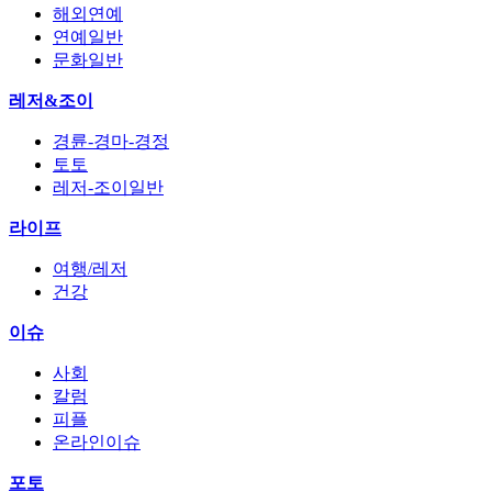
해외연예
연예일반
문화일반
레저&조이
경륜-경마-경정
토토
레저-조이일반
라이프
여행/레저
건강
이슈
사회
칼럼
피플
온라인이슈
포토