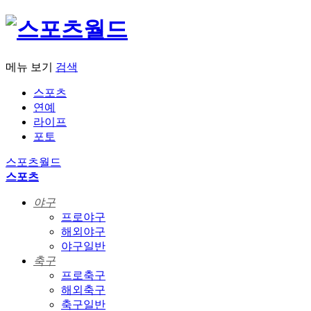
메뉴 보기
검색
스포츠
연예
라이프
포토
스포츠월드
스포츠
야구
프로야구
해외야구
야구일반
축구
프로축구
해외축구
축구일반