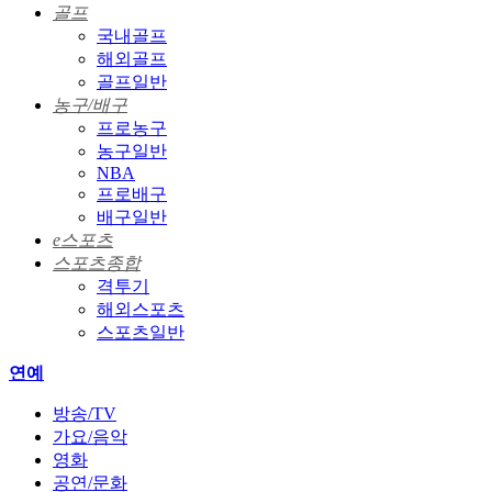
골프
국내골프
해외골프
골프일반
농구/배구
프로농구
농구일반
NBA
프로배구
배구일반
e스포츠
스포츠종합
격투기
해외스포츠
스포츠일반
연예
방송/TV
가요/음악
영화
공연/문화