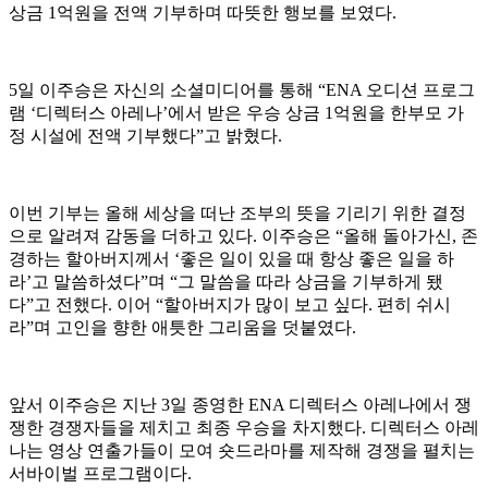
상금 1억원을 전액 기부하며 따뜻한 행보를 보였다.
5일 이주승은 자신의 소셜미디어를 통해 “ENA 오디션 프로그
램 ‘디렉터스 아레나’에서 받은 우승 상금 1억원을 한부모 가
정 시설에 전액 기부했다”고 밝혔다.
이번 기부는 올해 세상을 떠난 조부의 뜻을 기리기 위한 결정
으로 알려져 감동을 더하고 있다. 이주승은 “올해 돌아가신, 존
경하는 할아버지께서 ‘좋은 일이 있을 때 항상 좋은 일을 하
라’고 말씀하셨다”며 “그 말씀을 따라 상금을 기부하게 됐
다”고 전했다. 이어 “할아버지가 많이 보고 싶다. 편히 쉬시
라”며 고인을 향한 애틋한 그리움을 덧붙였다.
앞서 이주승은 지난 3일 종영한 ENA 디렉터스 아레나에서 쟁
쟁한 경쟁자들을 제치고 최종 우승을 차지했다. 디렉터스 아레
나는 영상 연출가들이 모여 숏드라마를 제작해 경쟁을 펼치는
서바이벌 프로그램이다.