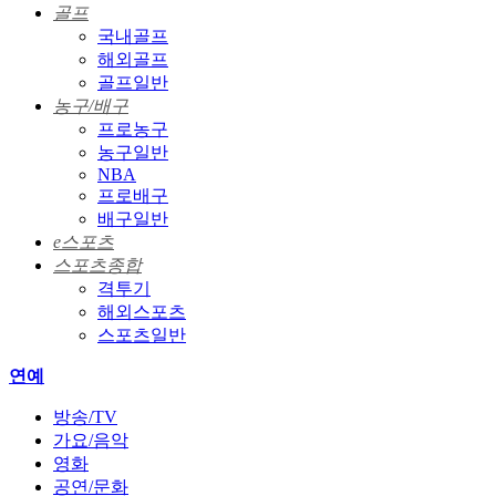
골프
국내골프
해외골프
골프일반
농구/배구
프로농구
농구일반
NBA
프로배구
배구일반
e스포츠
스포츠종합
격투기
해외스포츠
스포츠일반
연예
방송/TV
가요/음악
영화
공연/문화