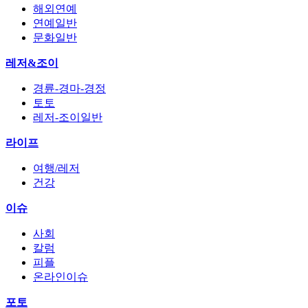
해외연예
연예일반
문화일반
레저&조이
경륜-경마-경정
토토
레저-조이일반
라이프
여행/레저
건강
이슈
사회
칼럼
피플
온라인이슈
포토