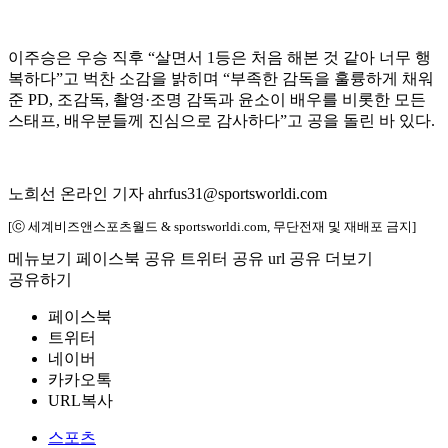
이주승은 우승 직후 “살면서 1등은 처음 해본 것 같아 너무 행
복하다”고 벅찬 소감을 밝히며 “부족한 감독을 훌륭하게 채워
준 PD, 조감독, 촬영·조명 감독과 윤소이 배우를 비롯한 모든
스태프, 배우분들께 진심으로 감사하다”고 공을 돌린 바 있다.
노희선 온라인 기자 ahrfus31@sportsworldi.com
[ⓒ 세계비즈앤스포츠월드 & sportsworldi.com, 무단전재 및 재배포 금지]
메뉴보기
페이스북 공유
트위터 공유
url 공유
더보기
공유하기
페이스북
트위터
네이버
카카오톡
URL복사
스포츠