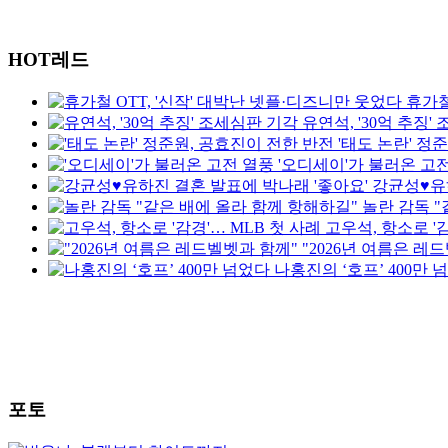
HOT레드
휴가철
유연석, '30억 추징'
'태도 논란' 정
'오디세이'가 불러온 고
강균성♥유하
놀란 감독 "
고우석, 항소로 '감
"2026년 여름은 레
나홍진의 ‘호프’ 400만 
포토