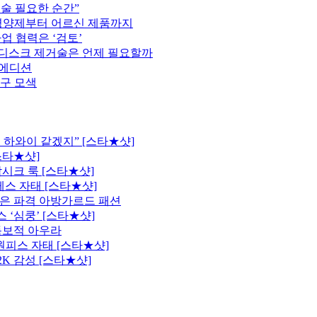
술 필요한 순간”
영양제부터 어르신 제품까지
 협력은 ‘검토’
 디스크 제거술은 언제 필요할까
트 에디션
구 모색
 하와이 같겠지” [스타★샷]
스타★샷]
시크 룩 [스타★샷]
레스 자태 [스타★샷]
은 파격 아방가르드 패션
 ‘심쿵’ [스타★샷]
독보적 아우라
원피스 자태 [스타★샷]
K 감성 [스타★샷]