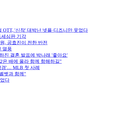
 OTT, '신작' 대박난 넷플·디즈니만 웃었다
 조세심판 기각
준원, 공효진이 전한 반전
전 열풍
진 결혼 발표에 박나래 '좋아요'
같은 배에 올라 함께 항해하길"
경'… MLB 첫 사례
드벨벳과 함께"
넘었다