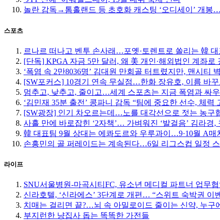
놀란 감독→톰홀랜드 등 초호화 캐스팅 ‘오디세이’ 개봉…
스포츠
르나르 떠나고 벤투 손사래…포옛·토렌트로 쏠리는 韓 대
[단독] KPGA 자금 5만 달러, 왜 美 개인·해외법인 계좌로
‘폭염 속 2만8036명’ 김대원 만회골 터트렸지만, 맨시티 
[SW포커스] 10경기 연속 무실점…한화 장유호, 이름 바
멈추고, 낮추고, 줄이고…세계 스포츠는 지금 폭염과 싸우
‘김민재 35분 출전’ 콩파니 감독 “팀에 중요한 선수, 체력 
[SW광장] 인기 차오르는데…노를 대각선으로 젓는 농구
사흘 만에 바로잡힌 ‘2자책’… 가벼워진 ‘발걸음’ 김라경, 
韓 대표팀 9월 상대는 에콰도르와 우루과이…9·10월 A매
손흥민의 골 퍼레이드는 계속된다…6일 리그스컵 일정 
라이프
SNU서울병원-마곡시티FC, 유소년 메디컬 파트너 업무
신라호텔, ‘신라에스’ 3단계로 개편… “스위트 숙박권 이
치매는 걸리면 끝?…뇌 속 아밀로이드 줄이는 신약, 누구에
부지런한 냥집사 돕는 똑똑한 가전들