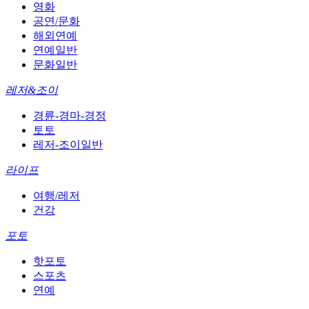
영화
공연/문화
해외연예
연예일반
문화일반
레저&조이
경륜-경마-경정
토토
레저-조이일반
라이프
여행/레저
건강
포토
핫포토
스포츠
연예