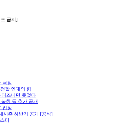
배포 금지]
자 낙점
 전할 연대의 힘
플·디즈니만 웃었다
 녹취 등 추가 공개
” 입장
새시즌 하반기 공개 [공식]
포스터