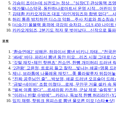
가슴이 조이는데 심전도는 정상…”심장CT·관상동맥 조영
메가웰니스약국, 동탄하나로마트서 운영 시작…어린이 
김태환 카카오게임즈 대표 “라인게임즈와 합병 없다”…사업
허리 통증 방치하면 디스크 악화…주사 치료와 최소침습
[시승기] 올블랙 품격에 극강의 승차감... GLS 450 나이
카카오게임즈, 2분기도 적자 못 벗어났다…신작으로 돌파
포토
‘환승연애2’ 성해은, 하와이서 뽐낸 비키니 자태…“천국은
‘46세’ 바다, 파리서 뽐낸 동안 미모…리즈 시절 그대로 [
‘깃털 재킷+체인 핫팬츠’ 전소연, 한뼘 개미허리 드러낸 락
‘2관왕’ 고윤정, 트로피 들고 찰칵…빛나는 쇄골+명품 드
제니, 브라톱에 나폴레옹 재킷?…美 롤라팔루자 뒤집어놓
“진짜 공주님인 줄”…박보영, 쇄골 드러낸 오프숄더 드레스
‘금발+네이비’ 조합 미쳤다…로제, 꾸안꾸 거울 셀카 속 
“벌써 여름 왔다”…르세라핌 카즈하, 군살 제로 ‘슬림핏’ 
“이러니 반할 수밖에”…카리나, 독보적 한뼘 허리라인+Y2
있지 채령, 핫핑크 원피스로 뽐낸 물오른 미모 [스타★샷]