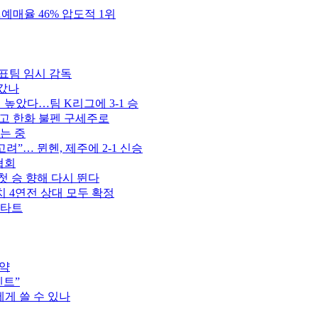
예매율 46% 압도적 1위
표팀 임시 감독
 갔나
벽 높았다…팀 K리그에 3-1 승
꾸고 한화 불펜 구세주로
는 중
고려”… 뮌헨, 제주에 2-1 신승
협회
첫 승 향해 다시 뛴다
치 4연전 상대 모두 확정
스타트
협약
벤트”
게 쓸 수 있나