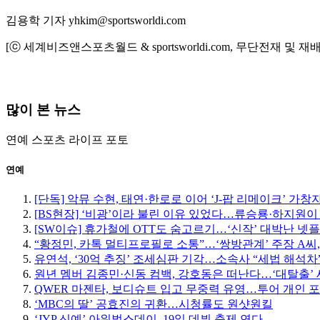
김용학 기자 yhkim@sportsworldi.com
[ⓒ 세계비즈앤스포츠월드 & sportsworldi.com, 무단전재 및 재
많이 본 뉴스
연예
스포츠
라이프
포토
연예
[단독] 악뮤 수현, 태연·한로로 이어 ‘J-팝 리메이크’ 가창
[BS현장] ‘비광’이라 불린 이유 있었다…류승룡·하지원이
[SW이슈] 휴가철에 OTT도 숨고르기…‘신작’ 대박난 넷
“황정민, 카톡 멀티프로필로 소통”…‘쌍방관계’ 주장 A씨,
유연석, ‘30억 추징’ 조세심판 기각…소속사 “세법 해석차
원년 멤버 김종민·신동 컴백, 강호동은 떠난다…‘대탈출’ 
QWER 마젠타, 보디슈트 입고 무중력 유영…투어 개인 
‘MBC의 딸’ 공효진의 귀환…시청률도 원샷원킬
‘JYP 신예’ 아워벌스데이, 19일 데뷔 축제 연다