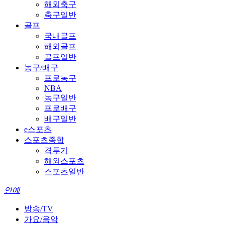
해외축구
축구일반
골프
국내골프
해외골프
골프일반
농구/배구
프로농구
NBA
농구일반
프로배구
배구일반
e스포츠
스포츠종합
격투기
해외스포츠
스포츠일반
연예
방송/TV
가요/음악