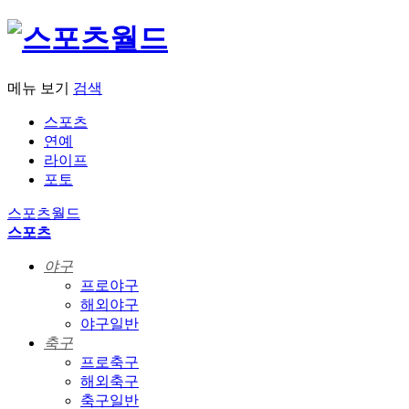
메뉴 보기
검색
스포츠
연예
라이프
포토
스포츠월드
스포츠
야구
프로야구
해외야구
야구일반
축구
프로축구
해외축구
축구일반