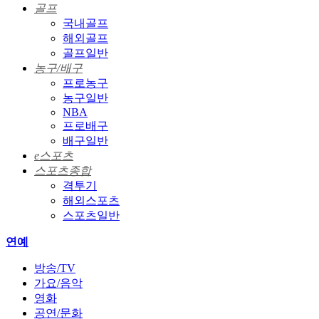
골프
국내골프
해외골프
골프일반
농구/배구
프로농구
농구일반
NBA
프로배구
배구일반
e스포츠
스포츠종합
격투기
해외스포츠
스포츠일반
연예
방송/TV
가요/음악
영화
공연/문화