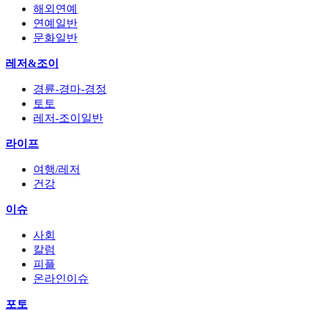
해외연예
연예일반
문화일반
레저&조이
경륜-경마-경정
토토
레저-조이일반
라이프
여행/레저
건강
이슈
사회
칼럼
피플
온라인이슈
포토