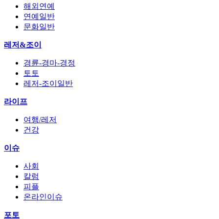
해외연예
연예일반
문화일반
레저&조이
경륜-경마-경정
토토
레저-조이일반
라이프
여행/레저
건강
이슈
사회
칼럼
피플
온라인이슈
포토