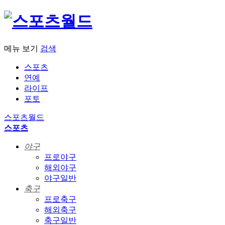
메뉴 보기
검색
스포츠
연예
라이프
포토
스포츠월드
스포츠
야구
프로야구
해외야구
야구일반
축구
프로축구
해외축구
축구일반