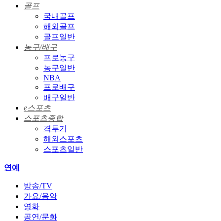
골프
국내골프
해외골프
골프일반
농구/배구
프로농구
농구일반
NBA
프로배구
배구일반
e스포츠
스포츠종합
격투기
해외스포츠
스포츠일반
연예
방송/TV
가요/음악
영화
공연/문화