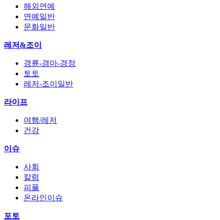
해외연예
연예일반
문화일반
레저&조이
경륜-경마-경정
토토
레저-조이일반
라이프
여행/레저
건강
이슈
사회
칼럼
피플
온라인이슈
포토