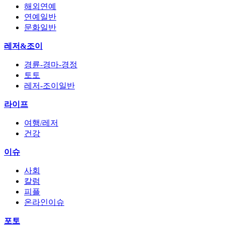
해외연예
연예일반
문화일반
레저&조이
경륜-경마-경정
토토
레저-조이일반
라이프
여행/레저
건강
이슈
사회
칼럼
피플
온라인이슈
포토