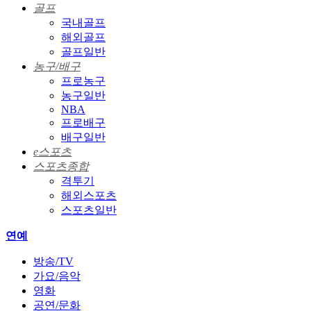
골프
국내골프
해외골프
골프일반
농구/배구
프로농구
농구일반
NBA
프로배구
배구일반
e스포츠
스포츠종합
격투기
해외스포츠
스포츠일반
연예
방송/TV
가요/음악
영화
공연/문화