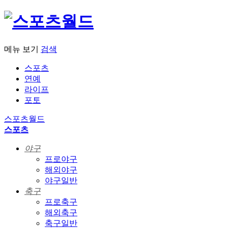
메뉴 보기
검색
스포츠
연예
라이프
포토
스포츠월드
스포츠
야구
프로야구
해외야구
야구일반
축구
프로축구
해외축구
축구일반