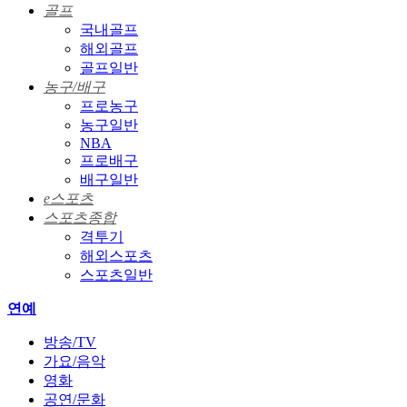
골프
국내골프
해외골프
골프일반
농구/배구
프로농구
농구일반
NBA
프로배구
배구일반
e스포츠
스포츠종합
격투기
해외스포츠
스포츠일반
연예
방송/TV
가요/음악
영화
공연/문화