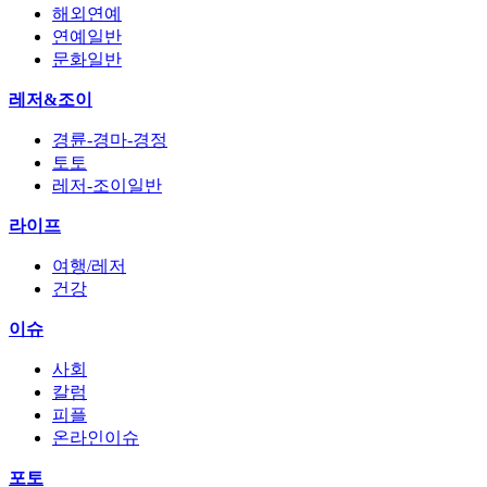
해외연예
연예일반
문화일반
레저&조이
경륜-경마-경정
토토
레저-조이일반
라이프
여행/레저
건강
이슈
사회
칼럼
피플
온라인이슈
포토