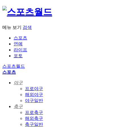
메뉴 보기
검색
스포츠
연예
라이프
포토
스포츠월드
스포츠
야구
프로야구
해외야구
야구일반
축구
프로축구
해외축구
축구일반