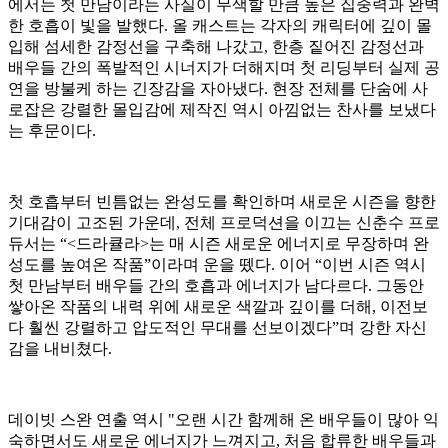
에서는 첫 만남이라는 사실이 무색할 만큼 높은 집중력과 완벽
한 호흡이 빛을 발했다. 올 캐스트는 각자의 캐릭터에 깊이 몰
입해 섬세한 감정선을 구축해 나갔고, 한층 짙어진 감정선과
배우들 간의 폭발적인 시너지가 더해지며 첫 리딩부터 실제 공
연을 방불케 하는 긴장감을 자아냈다. 현장 전체를 단숨에 사
로잡은 강렬한 몰입감에 제작진 역시 아낌없는 찬사를 보냈다
는 후문이다.
첫 호흡부터 빈틈없는 완성도를 확인하며 새로운 시즌을 향한
기대감이 고조된 가운데, 전체 프로덕션을 이끄는 신춘수 프로
듀서는 “<드라큘라>는 매 시즌 새로운 에너지로 무장하며 완
성도를 높여온 작품”이라며 운을 뗐다. 이어 “이번 시즌 역시
첫 만남부터 배우들 간의 호흡과 에너지가 남다르다. 그동안
쌓아온 작품의 내력 위에 새로운 색깔과 깊이를 더해, 이전보
다 훨씬 강렬하고 압도적인 무대를 선보이겠다”며 강한 자신
감을 내비쳤다.
데이빗 스완 연출 역시 "오랜 시간 함께해 온 배우들이 많아 익
숙하면서도 새로운 에너지가 느껴지고, 처음 합류한 배우들과