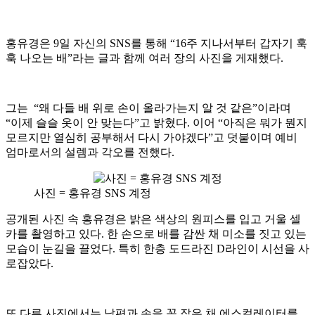
홍유경은 9일 자신의 SNS를 통해 “16주 지나서부터 갑자기 훅
훅 나오는 배”라는 글과 함께 여러 장의 사진을 게재했다.
그는 “왜 다들 배 위로 손이 올라가는지 알 것 같은”이라며
“이제 슬슬 옷이 안 맞는다”고 밝혔다. 이어 “아직은 뭐가 뭔지
모르지만 열심히 공부해서 다시 가야겠다”고 덧붙이며 예비
엄마로서의 설렘과 각오를 전했다.
사진 = 홍유경 SNS 계정
공개된 사진 속 홍유경은 밝은 색상의 원피스를 입고 거울 셀
카를 촬영하고 있다. 한 손으로 배를 감싼 채 미소를 짓고 있는
모습이 눈길을 끌었다. 특히 한층 도드라진 D라인이 시선을 사
로잡았다.
또 다른 사진에서는 남편과 손을 꼭 잡은 채 에스컬레이터를