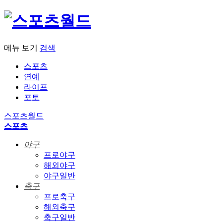
메뉴 보기
검색
스포츠
연예
라이프
포토
스포츠월드
스포츠
야구
프로야구
해외야구
야구일반
축구
프로축구
해외축구
축구일반