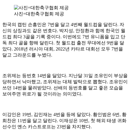
사진=대한축구협회 제공
한국의 캡틴 손흥민은 7번을 달고 4번째 월드컵을 달린다. 자
신의 상징과도 같은 번호다. 박지성, 안정환과 함께 한국인 월
드컵 최다 3골을 기록 중이다. 이번에도 7번 유니폼을 입고 단
독 최다 골을 향해 달린다. 첫 월드컵 출전 무대에선 9번을 달
았다. 2018년 러시아 대회, 2022년 카타르 대회선 모두 7번을
달고 그라운드를 누볐다.
조위제는 등번호 14번을 달았다. 지난달 31일 조유민이 부상을
당하면서 낙마했고, 조위제는 대체 발탁으로 뽑혔다. 조유민이
쓰던 14번을 물려받았다. 선배의 등번호를 달고 좋은 모습을
보여주면 위로가 될 것이라는 의미였다.
이강인은 19번, 김민재는 4번을 등에 달았다. 황인범은 6번, 황
희찬은 11번을 달고 달린다. 이재성은 10번, 첫 해외 태생 귀화
선수인 옌스 카스트로프는 23번을 차지했다.