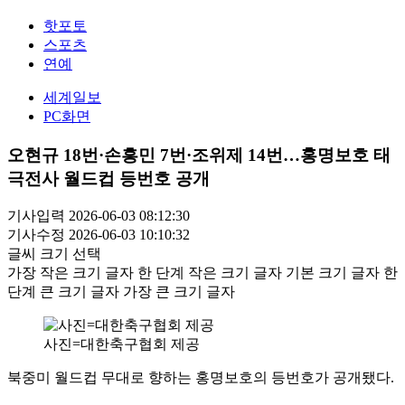
핫포토
스포츠
연예
세계일보
PC화면
오현규 18번·손흥민 7번·조위제 14번…홍명보호 태
극전사 월드컵 등번호 공개
기사입력 2026-06-03 08:12:30
기사수정 2026-06-03 10:10:32
글씨 크기 선택
가장 작은 크기 글자
한 단계 작은 크기 글자
기본 크기 글자
한
단계 큰 크기 글자
가장 큰 크기 글자
사진=대한축구협회 제공
북중미 월드컵 무대로 향하는 홍명보호의 등번호가 공개됐다.