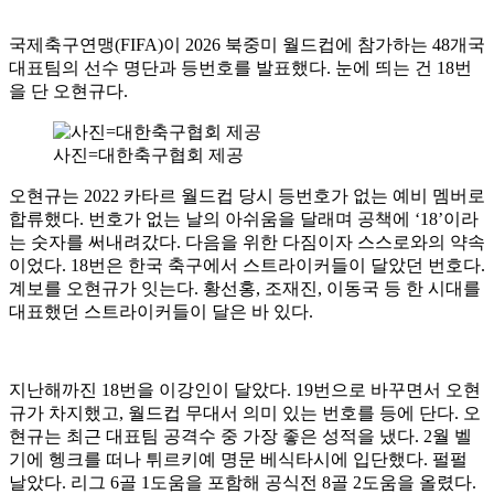
국제축구연맹(FIFA)이 2026 북중미 월드컵에 참가하는 48개국
대표팀의 선수 명단과 등번호를 발표했다. 눈에 띄는 건 18번
을 단 오현규다.
사진=대한축구협회 제공
오현규는 2022 카타르 월드컵 당시 등번호가 없는 예비 멤버로
합류했다. 번호가 없는 날의 아쉬움을 달래며 공책에 ‘18’이라
는 숫자를 써내려갔다. 다음을 위한 다짐이자 스스로와의 약속
이었다. 18번은 한국 축구에서 스트라이커들이 달았던 번호다.
계보를 오현규가 잇는다. 황선홍, 조재진, 이동국 등 한 시대를
대표했던 스트라이커들이 달은 바 있다.
지난해까진 18번을 이강인이 달았다. 19번으로 바꾸면서 오현
규가 차지했고, 월드컵 무대서 의미 있는 번호를 등에 단다. 오
현규는 최근 대표팀 공격수 중 가장 좋은 성적을 냈다. 2월 벨
기에 헹크를 떠나 튀르키예 명문 베식타시에 입단했다. 펄펄
날았다. 리그 6골 1도움을 포함해 공식전 8골 2도움을 올렸다.