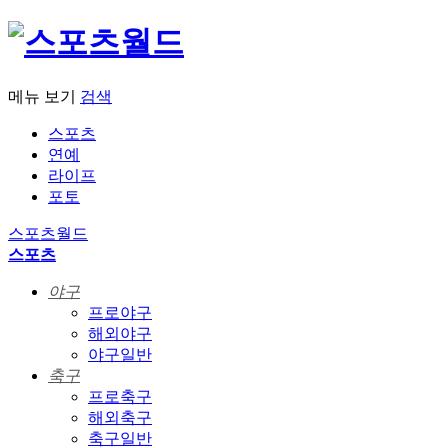
메뉴 보기
검색
스포츠
연예
라이프
포토
스포츠월드
스포츠
야구
프로야구
해외야구
야구일반
축구
프로축구
해외축구
축구일반