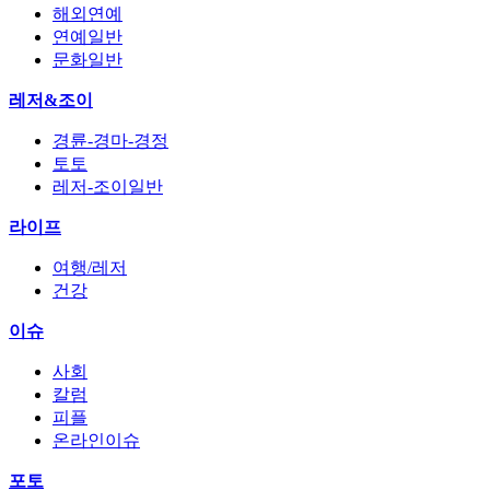
해외연예
연예일반
문화일반
레저&조이
경륜-경마-경정
토토
레저-조이일반
라이프
여행/레저
건강
이슈
사회
칼럼
피플
온라인이슈
포토