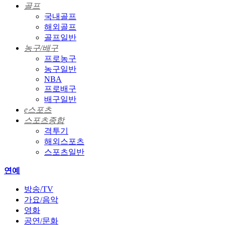
골프
국내골프
해외골프
골프일반
농구/배구
프로농구
농구일반
NBA
프로배구
배구일반
e스포츠
스포츠종합
격투기
해외스포츠
스포츠일반
연예
방송/TV
가요/음악
영화
공연/문화