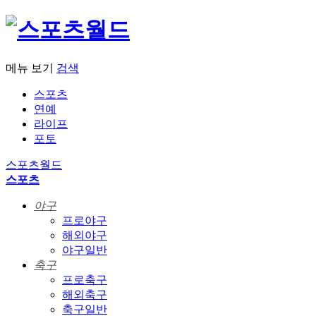
메뉴 보기
검색
스포츠
연예
라이프
포토
스포츠월드
스포츠
야구
프로야구
해외야구
야구일반
축구
프로축구
해외축구
축구일반