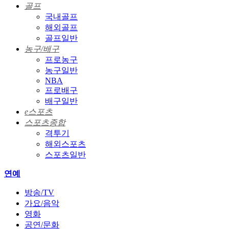
골프
국내골프
해외골프
골프일반
농구/배구
프로농구
농구일반
NBA
프로배구
배구일반
e스포츠
스포츠종합
격투기
해외스포츠
스포츠일반
연예
방송/TV
가요/음악
영화
공연/문화