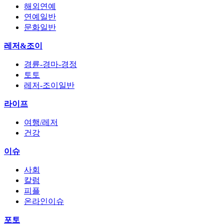
해외연예
연예일반
문화일반
레저&조이
경륜-경마-경정
토토
레저-조이일반
라이프
여행/레저
건강
이슈
사회
칼럼
피플
온라인이슈
포토