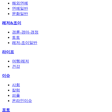
해외연예
연예일반
문화일반
레저&조이
경륜-경마-경정
토토
레저-조이일반
라이프
여행/레저
건강
이슈
사회
칼럼
피플
온라인이슈
포토