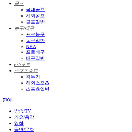
골프
국내골프
해외골프
골프일반
농구/배구
프로농구
농구일반
NBA
프로배구
배구일반
e스포츠
스포츠종합
격투기
해외스포츠
스포츠일반
연예
방송/TV
가요/음악
영화
공연/문화