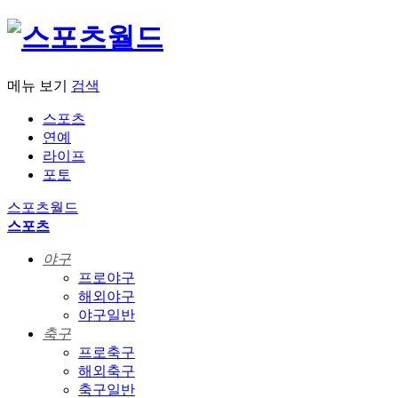
메뉴 보기
검색
스포츠
연예
라이프
포토
스포츠월드
스포츠
야구
프로야구
해외야구
야구일반
축구
프로축구
해외축구
축구일반