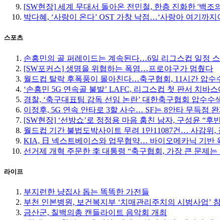
[SW현장] 세계 무대서 돌아온 전민철, 한층 진화한 '백조
박다혜, ‘사랑이 온다’ OST 가창 낙점…‘사랑아 여기까지야
스포츠
손흥민의 골 퍼레이드는 계속된다…6일 리그스컵 일정 
[SW포커스] 생명을 위협하는 폭염…프로야구가 멈췄다
월드컵 탈락 후폭풍이 몰아친다…축구협회, 11시간 압수수
‘손흥민 5G 연속골 불발’ LAFC, 리그스컵 첫 판서 치바
경찰, ‘축구대표팀 감독 선임 논란’ 대한축구협회 압수수
이정후, 5G 연속 안타로 3할 사수… SF는 8안타 무득점 
[SW현장] ‘선방쇼’로 정정용 마음 훔친 남자, 구성윤 “
월드컵 기간 불법도박사이트 무려 1만11087건… 사감위, 
KIA, 日 넥스트베이스와 업무협약… 바이오메카닉 기반 
선거제 개혁 주문한 李 대통령 “축구협회, 가장 큰 문제는
라이프
부지런한 냥집사 돕는 똑똑한 가전들
부천 인본병원, 보건복지부 ‘치매관리주치의 시범사업’ 
금산군, 칠백의총 캔들라이트 음악회 개최