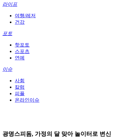
라이프
여행/레저
건강
포토
핫포토
스포츠
연예
이슈
사회
칼럼
피플
온라인이슈
광명스피돔, 가정의 달 맞아 놀이터로 변신