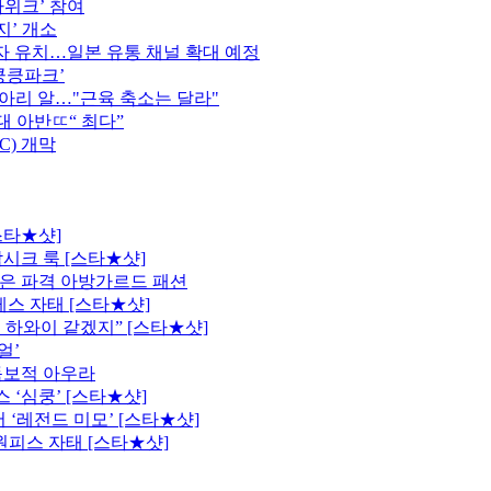
가위크’ 참여
지’ 개소
 유치…일본 유통 채널 확대 예정
킁킁파크’
종아리 알…"근육 축소는 달라"
역대 아반ㄸ“ 최다”
C) 개막
스타★샷]
시크 룩 [스타★샷]
은 파격 아방가르드 패션
레스 자태 [스타★샷]
 하와이 같겠지” [스타★샷]
얼’
독보적 아우라
 ‘심쿵’ [스타★샷]
 ‘레전드 미모’ [스타★샷]
원피스 자태 [스타★샷]