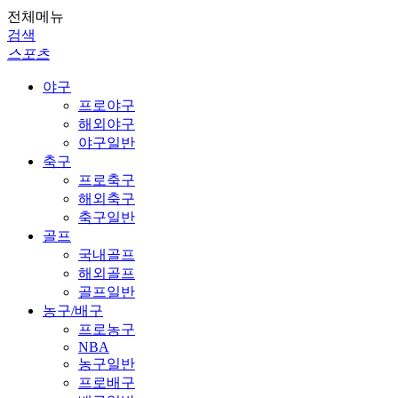
전체메뉴
검색
스포츠
야구
프로야구
해외야구
야구일반
축구
프로축구
해외축구
축구일반
골프
국내골프
해외골프
골프일반
농구/배구
프로농구
NBA
농구일반
프로배구