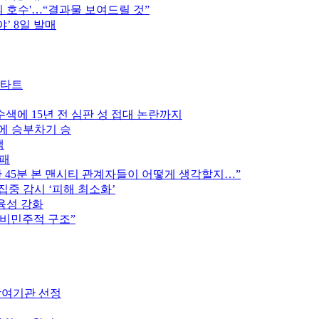
의 호수'…“결과물 보여드릴 것”
’ 8일 발매
스타트
색에 15년 전 심판 성 접대 논란까지
스에 승부차기 승
색
완패
후반 45분 본 맨시티 관계자들이 어떻게 생각할지…”
집중 감시 ‘피해 최소화’
육성 강화
 비민주적 구조”
참여기관 선정