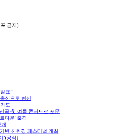
배포 금지]
 발표”
 출신으로 변신
행가도
정…신곡·첫 여름 콘서트로 포문
카운트다운' 출격
공개
 기반 친환경 페스티벌 개최
이’(공식)