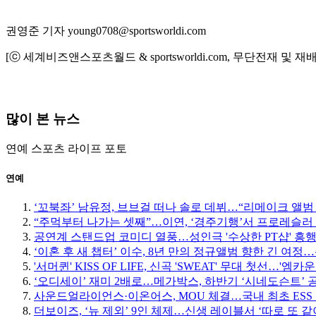
권영준 기자 young0708@sportsworldi.com
[ⓒ 세계비즈앤스포츠월드 & sportsworldi.com, 무단전재 및 재
많이 본 뉴스
연예
스포츠
라이프
포토
연예
‘꼬북좌’ 남유정, 브브걸 떠나 솔로 데뷔…“리메이크 앨범
“주먹부터 나가는 셋째”…이연, ‘경주기행’서 프로레슬러
공연계 스탠드업 코미디 열풍…성인극 '수상한 PT샵' 흥
‘이혼 후 새 챕터’ 이수, 8년 만의 정규앨범 향한 긴 여
'서머퀸' KISS OF LIFE, 신곡 'SWEAT' 무대 첫선…'엠
‘오디세이’ 재미 2배로…메가박스, 하반기 ‘시네도슨트’ 
사운드얼라이언스·이온어스, MOU 체결…국내 최초 ESS
더보이즈, ‘뉴 제외’ 9인 체제…신생 레이블서 ‘따로 또 같