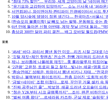
“최대 73% 할인”… 우리와, 세계 고양이의 날 ‘네이버 메
“유기묘와 교감하며 입양까지”… 소노 신사옥 내 ‘퍼라운
서연컴퍼니, 와이앤아처·콴티파이 인큐베이터서 시드 투자
10월 양시숲에 댕댕이 정원 생긴다… 한국마즈×서울시 ‘
[한승오의 볼륨미학] 살 빼도 남는 팔뚝, 운동해도 솟는 
6년 만에 돌아온 신형 아반떼, 계약 첫날 1만대 돌파... “
총상금 300만 달러 파리 결전… 배그 모바일 월드컵(PMW
포토
‘46세’ 바다, 파리서 뽐낸 동안 미모…리즈 시절 그대로 [
‘깃털 재킷+체인 핫팬츠’ 전소연, 한뼘 개미허리 드러낸 락
제니, 브라톱에 나폴레옹 재킷?…美 롤라팔루자 뒤집어놓
‘2관왕’ 고윤정, 트로피 들고 찰칵…빛나는 쇄골+명품 드
‘환승연애2’ 성해은, 하와이서 뽐낸 비키니 자태…“천국은
박유나, 블랙부터 화이트까지…한층 깊어진 ‘도회적 비주
‘금발+네이비’ 조합 미쳤다…로제, 꾸안꾸 거울 셀카 속 
“진짜 공주님인 줄”…박보영, 쇄골 드러낸 오프숄더 드레스
“청순 Y2K부터 시크 글램룩까지”…조이, 팬콘 비하인드서
“벌써 여름 왔다”…르세라핌 카즈하, 군살 제로 ‘슬림핏’ 