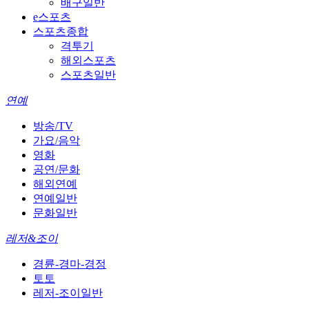
배구일반
e스포츠
스포츠종합
격투기
해외스포츠
스포츠일반
연예
방송/TV
가요/음악
영화
공연/문화
해외연예
연예일반
문화일반
레저&조이
경륜-경마-경정
토토
레저-조이일반