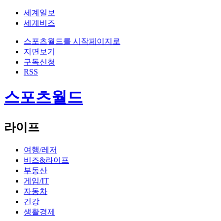
세계일보
세계비즈
스포츠월드를 시작페이지로
지면보기
구독신청
RSS
스포츠월드
라이프
여행/레저
비즈&라이프
부동산
게임/IT
자동차
건강
생활경제