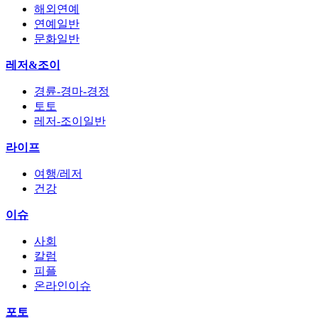
해외연예
연예일반
문화일반
레저&조이
경륜-경마-경정
토토
레저-조이일반
라이프
여행/레저
건강
이슈
사회
칼럼
피플
온라인이슈
포토