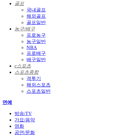
골프
국내골프
해외골프
골프일반
농구/배구
프로농구
농구일반
NBA
프로배구
배구일반
e스포츠
스포츠종합
격투기
해외스포츠
스포츠일반
연예
방송/TV
가요/음악
영화
공연/문화