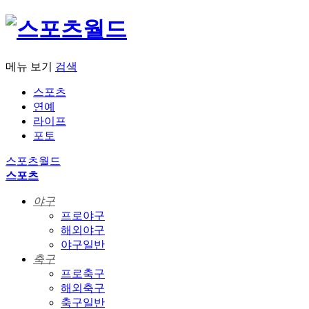
메뉴 보기
검색
스포츠
연예
라이프
포토
스포츠월드
스포츠
야구
프로야구
해외야구
야구일반
축구
프로축구
해외축구
축구일반