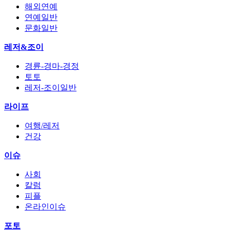
해외연예
연예일반
문화일반
레저&조이
경륜-경마-경정
토토
레저-조이일반
라이프
여행/레저
건강
이슈
사회
칼럼
피플
온라인이슈
포토