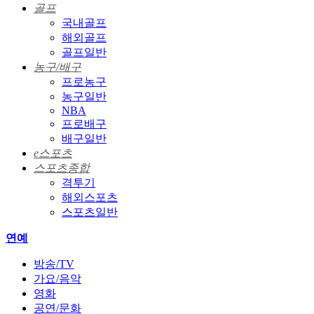
골프
국내골프
해외골프
골프일반
농구/배구
프로농구
농구일반
NBA
프로배구
배구일반
e스포츠
스포츠종합
격투기
해외스포츠
스포츠일반
연예
방송/TV
가요/음악
영화
공연/문화