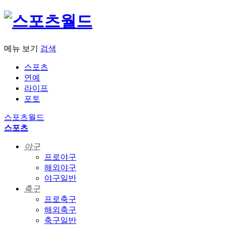
메뉴 보기
검색
스포츠
연예
라이프
포토
스포츠월드
스포츠
야구
프로야구
해외야구
야구일반
축구
프로축구
해외축구
축구일반