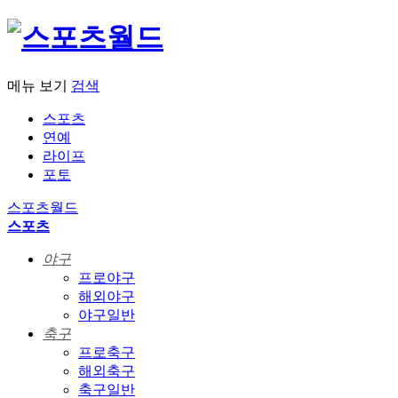
메뉴 보기
검색
스포츠
연예
라이프
포토
스포츠월드
스포츠
야구
프로야구
해외야구
야구일반
축구
프로축구
해외축구
축구일반