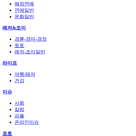
해외연예
연예일반
문화일반
레저&조이
경륜-경마-경정
토토
레저-조이일반
라이프
여행/레저
건강
이슈
사회
칼럼
피플
온라인이슈
포토