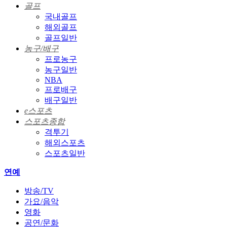
골프
국내골프
해외골프
골프일반
농구/배구
프로농구
농구일반
NBA
프로배구
배구일반
e스포츠
스포츠종합
격투기
해외스포츠
스포츠일반
연예
방송/TV
가요/음악
영화
공연/문화