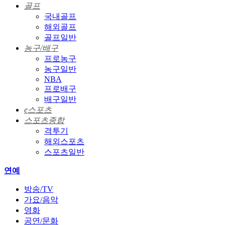
골프
국내골프
해외골프
골프일반
농구/배구
프로농구
농구일반
NBA
프로배구
배구일반
e스포츠
스포츠종합
격투기
해외스포츠
스포츠일반
연예
방송/TV
가요/음악
영화
공연/문화