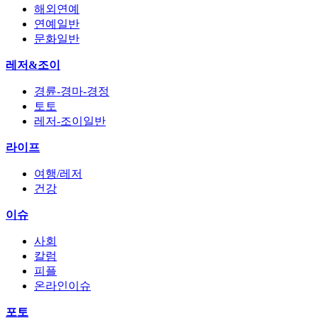
해외연예
연예일반
문화일반
레저&조이
경륜-경마-경정
토토
레저-조이일반
라이프
여행/레저
건강
이슈
사회
칼럼
피플
온라인이슈
포토