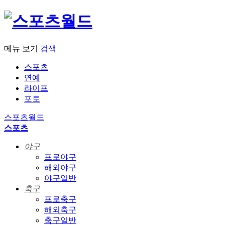
메뉴 보기
검색
스포츠
연예
라이프
포토
스포츠월드
스포츠
야구
프로야구
해외야구
야구일반
축구
프로축구
해외축구
축구일반