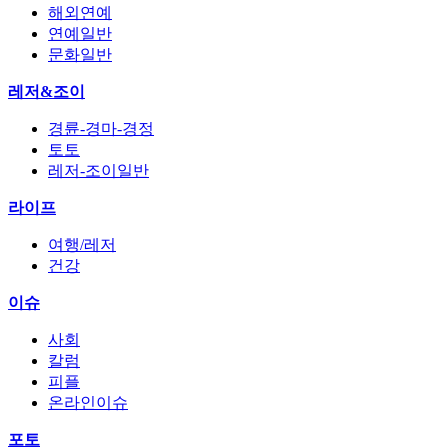
해외연예
연예일반
문화일반
레저&조이
경륜-경마-경정
토토
레저-조이일반
라이프
여행/레저
건강
이슈
사회
칼럼
피플
온라인이슈
포토