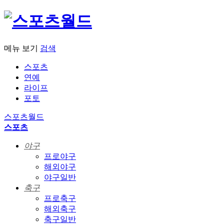
메뉴 보기
검색
스포츠
연예
라이프
포토
스포츠월드
스포츠
야구
프로야구
해외야구
야구일반
축구
프로축구
해외축구
축구일반