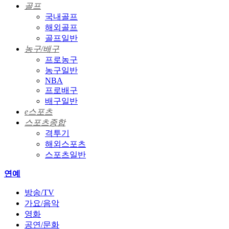
골프
국내골프
해외골프
골프일반
농구/배구
프로농구
농구일반
NBA
프로배구
배구일반
e스포츠
스포츠종합
격투기
해외스포츠
스포츠일반
연예
방송/TV
가요/음악
영화
공연/문화