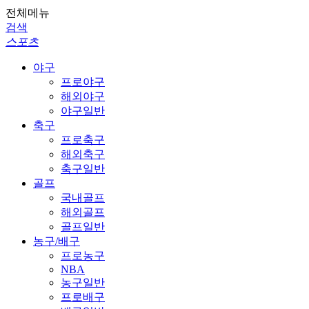
전체메뉴
검색
스포츠
야구
프로야구
해외야구
야구일반
축구
프로축구
해외축구
축구일반
골프
국내골프
해외골프
골프일반
농구/배구
프로농구
NBA
농구일반
프로배구