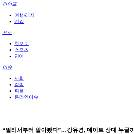
라이프
여행/레저
건강
포토
핫포토
스포츠
연예
이슈
사회
칼럼
피플
온라인이슈
“멀리서부터 알아봤다”…강유경, 데이트 상대 누굴