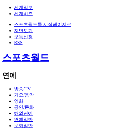
세계일보
세계비즈
스포츠월드를 시작페이지로
지면보기
구독신청
RSS
스포츠월드
연예
방송/TV
가요/음악
영화
공연/문화
해외연예
연예일반
문화일반