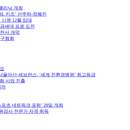
구클리닉 개최
PBL 키즈’ 선주하-정혜진
 11명 12월 입대
황금세대 프로 도전
제천서 개막
축구협회
중요
울아산·세브란스, ‘세계 친환경병원’ 최고등급
인화 사업 진출
볼까
스포츠 네트워크 포럼’ 29일 개최
원검사 전문가 자격 취득