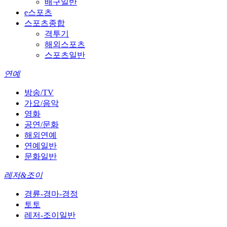
배구일반
e스포츠
스포츠종합
격투기
해외스포츠
스포츠일반
연예
방송/TV
가요/음악
영화
공연/문화
해외연예
연예일반
문화일반
레저&조이
경륜-경마-경정
토토
레저-조이일반