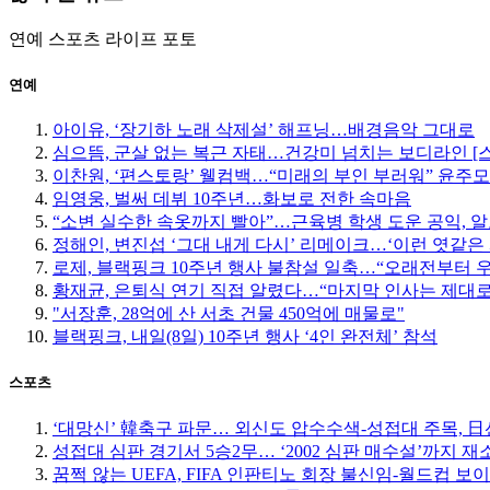
연예
스포츠
라이프
포토
연예
아이유, ‘장기하 노래 삭제설’ 해프닝…배경음악 그대로
심으뜸, 군살 없는 복근 자태…건강미 넘치는 보디라인 [
이찬원, ‘편스토랑’ 웰컴백…“미래의 부인 부러워” 윤주
임영웅, 벌써 데뷔 10주년…화보로 전한 속마음
“소변 실수한 속옷까지 빨아”…근육병 학생 도운 공익, 알
정해인, 변진섭 ‘그대 내게 다시’ 리메이크…‘이런 엿같은 
로제, 블랙핑크 10주년 행사 불참설 일축…“오래전부터 
황재균, 은퇴식 연기 직접 알렸다…“마지막 인사는 제대로
"서장훈, 28억에 산 서초 건물 450억에 매물로"
블랙핑크, 내일(8일) 10주년 행사 ‘4인 완전체’ 참석
스포츠
‘대망신’ 韓축구 파문… 외신도 압수수색-성접대 주목, 日선 
성접대 심판 경기서 5승2무… ‘2002 심판 매수설’까지 재
꿈쩍 않는 UEFA, FIFA 인판티노 회장 불신임-월드컵 보