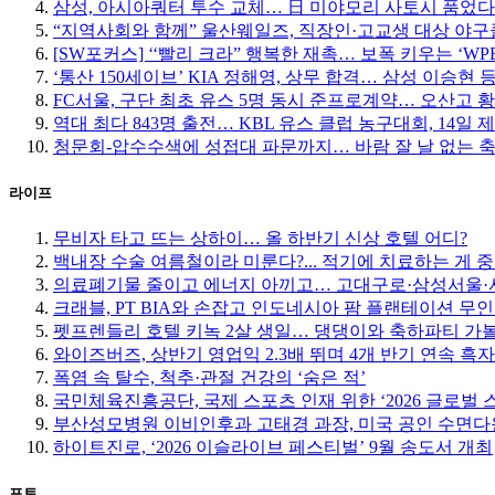
삼성, 아시아쿼터 투수 교체… 日 미야모리 사토시 품었다
“지역사회와 함께” 울산웨일즈, 직장인·고교생 대상 야
[SW포커스] ‘‘빨리 크라” 행복한 재촉… 보폭 키우는 ‘W
‘통산 150세이브’ KIA 정해영, 상무 합격… 삼성 이승현 등
FC서울, 구단 최초 유스 5명 동시 준프로계약… 오산고 
역대 최다 843명 출전… KBL 유스 클럽 농구대회, 14일 
청문회-압수수색에 성접대 파문까지… 바람 잘 날 없는 
라이프
무비자 타고 뜨는 상하이… 올 하반기 신상 호텔 어디?
백내장 수술 여름철이라 미룬다?... 적기에 치료하는 게 
의료폐기물 줄이고 에너지 아끼고… 고대구로·삼성서울·서
크래블, PT BIA와 손잡고 인도네시아 팜 플랜테이션 무
펫프렌들리 호텔 키녹 2살 생일… 댕댕이와 축하파티 가
와이즈버즈, 상반기 영업익 2.3배 뛰며 4개 반기 연속 흑자
폭염 속 탈수, 척추·관절 건강의 ‘숨은 적’
국민체육진흥공단, 국제 스포츠 인재 위한 ‘2026 글로벌 
부산성모병원 이비인후과 고태경 과장, 미국 공인 수면다
하이트진로, ‘2026 이슬라이브 페스티벌’ 9월 송도서 개최
포토