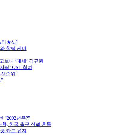
스타★샷]
모와 찰떡 케미
고보니 ‘대세’ 김규원
사랑’ OST 참여
우선순위”
”
“2002년은?”
소환, 한국 축구 신뢰 흔들
이콧 카드 유지