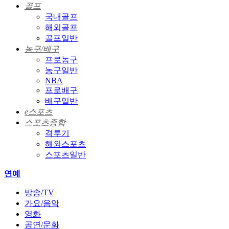
골프
국내골프
해외골프
골프일반
농구/배구
프로농구
농구일반
NBA
프로배구
배구일반
e스포츠
스포츠종합
격투기
해외스포츠
스포츠일반
연예
방송/TV
가요/음악
영화
공연/문화