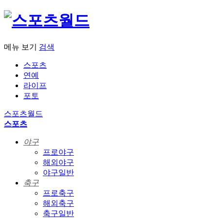
메뉴 보기
검색
스포츠
연예
라이프
포토
스포츠월드
스포츠
야구
프로야구
해외야구
야구일반
축구
프로축구
해외축구
축구일반