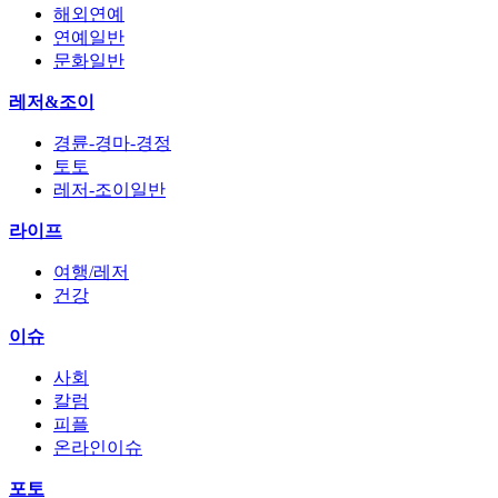
해외연예
연예일반
문화일반
레저&조이
경륜-경마-경정
토토
레저-조이일반
라이프
여행/레저
건강
이슈
사회
칼럼
피플
온라인이슈
포토