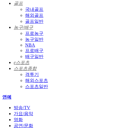
골프
국내골프
해외골프
골프일반
농구/배구
프로농구
농구일반
NBA
프로배구
배구일반
e스포츠
스포츠종합
격투기
해외스포츠
스포츠일반
연예
방송/TV
가요/음악
영화
공연/문화