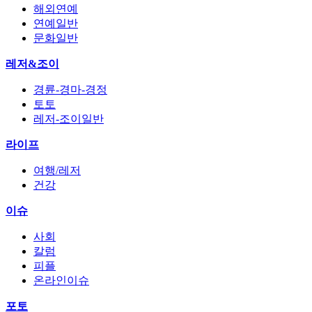
해외연예
연예일반
문화일반
레저&조이
경륜-경마-경정
토토
레저-조이일반
라이프
여행/레저
건강
이슈
사회
칼럼
피플
온라인이슈
포토