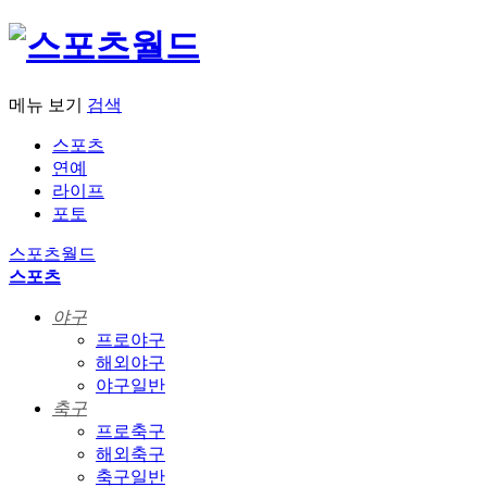
메뉴 보기
검색
스포츠
연예
라이프
포토
스포츠월드
스포츠
야구
프로야구
해외야구
야구일반
축구
프로축구
해외축구
축구일반