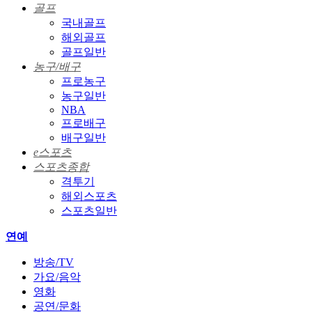
골프
국내골프
해외골프
골프일반
농구/배구
프로농구
농구일반
NBA
프로배구
배구일반
e스포츠
스포츠종합
격투기
해외스포츠
스포츠일반
연예
방송/TV
가요/음악
영화
공연/문화