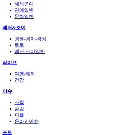
해외연예
연예일반
문화일반
레저&조이
경륜-경마-경정
토토
레저-조이일반
라이프
여행/레저
건강
이슈
사회
칼럼
피플
온라인이슈
포토