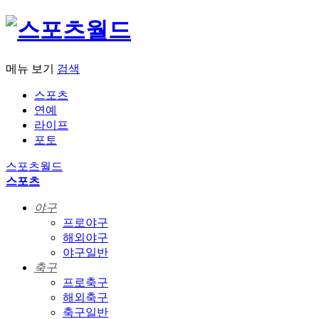
메뉴 보기
검색
스포츠
연예
라이프
포토
스포츠월드
스포츠
야구
프로야구
해외야구
야구일반
축구
프로축구
해외축구
축구일반