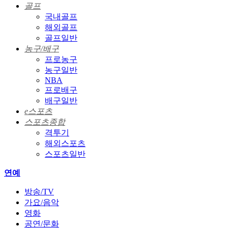
골프
국내골프
해외골프
골프일반
농구/배구
프로농구
농구일반
NBA
프로배구
배구일반
e스포츠
스포츠종합
격투기
해외스포츠
스포츠일반
연예
방송/TV
가요/음악
영화
공연/문화