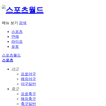
메뉴 보기
검색
스포츠
연예
라이프
포토
스포츠월드
스포츠
야구
프로야구
해외야구
야구일반
축구
프로축구
해외축구
축구일반