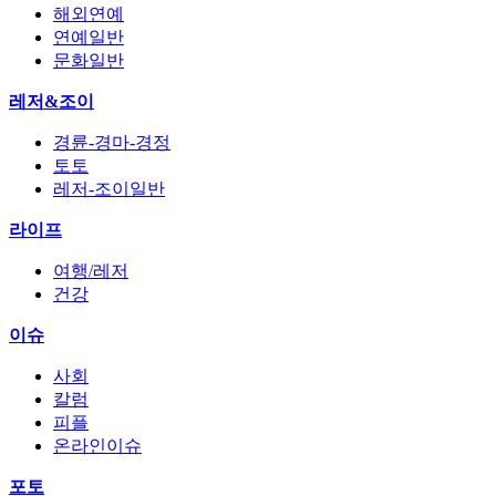
해외연예
연예일반
문화일반
레저&조이
경륜-경마-경정
토토
레저-조이일반
라이프
여행/레저
건강
이슈
사회
칼럼
피플
온라인이슈
포토