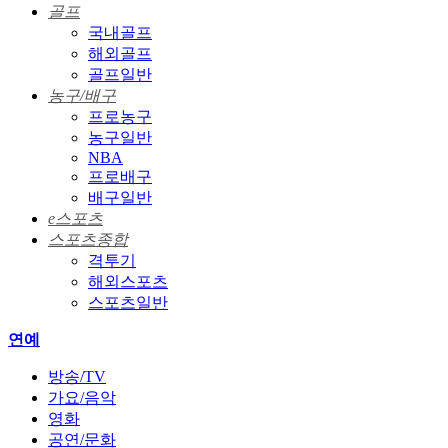
골프
국내골프
해외골프
골프일반
농구/배구
프로농구
농구일반
NBA
프로배구
배구일반
e스포츠
스포츠종합
격투기
해외스포츠
스포츠일반
연예
방송/TV
가요/음악
영화
공연/문화