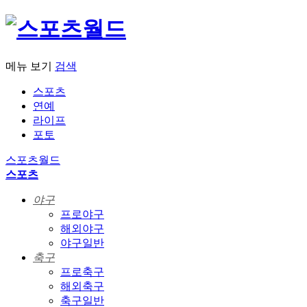
메뉴 보기
검색
스포츠
연예
라이프
포토
스포츠월드
스포츠
야구
프로야구
해외야구
야구일반
축구
프로축구
해외축구
축구일반