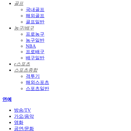
골프
국내골프
해외골프
골프일반
농구/배구
프로농구
농구일반
NBA
프로배구
배구일반
e스포츠
스포츠종합
격투기
해외스포츠
스포츠일반
연예
방송/TV
가요/음악
영화
공연/문화