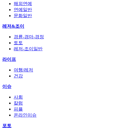
해외연예
연예일반
문화일반
레저&조이
경륜-경마-경정
토토
레저-조이일반
라이프
여행/레저
건강
이슈
사회
칼럼
피플
온라인이슈
포토