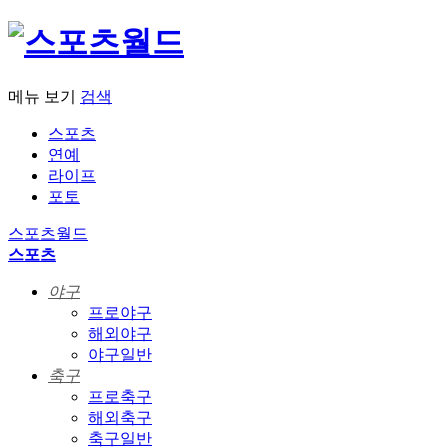
메뉴 보기
검색
스포츠
연예
라이프
포토
스포츠월드
스포츠
야구
프로야구
해외야구
야구일반
축구
프로축구
해외축구
축구일반