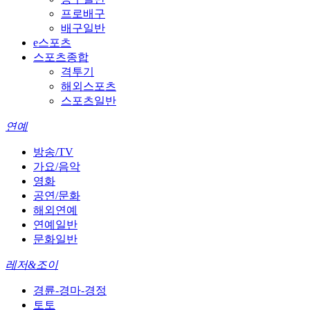
프로배구
배구일반
e스포츠
스포츠종합
격투기
해외스포츠
스포츠일반
연예
방송/TV
가요/음악
영화
공연/문화
해외연예
연예일반
문화일반
레저&조이
경륜-경마-경정
토토