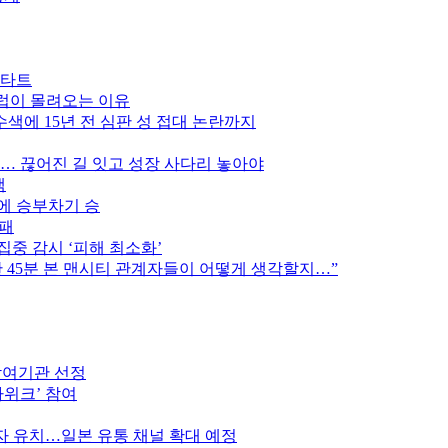
스타트
클럽이 몰려오는 이유
색에 15년 전 심판 성 접대 논란까지
만… 끊어진 길 잇고 성장 사다리 놓아야
색
스에 승부차기 승
완패
집중 감시 ‘피해 최소화’
후반 45분 본 맨시티 관계자들이 어떻게 생각할지…”
참여기관 선정
가위크’ 참여
 유치…일본 유통 채널 확대 예정