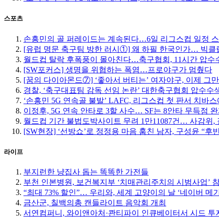
스포츠
손흥민의 골 퍼레이드는 계속된다…6일 리그스컵 일정 
[유럽 명문 축구팀 방한 러시①] 왜 하필 한국인가… 빅
월드컵 탈락 후폭풍이 몰아친다…축구협회, 11시간 압수수
[SW포커스] 생명을 위협하는 폭염…프로야구가 멈췄다
[꿈의 다이아몬드⑦] ‘좋아서 버티는’ 여자야구, 이제 그
경찰, ‘축구대표팀 감독 선임 논란’ 대한축구협회 압수수
‘손흥민 5G 연속골 불발’ LAFC, 리그스컵 첫 판서 치바
이정후, 5G 연속 안타로 3할 사수… SF는 8안타 무득점 
월드컵 기간 불법도박사이트 무려 1만11087건… 사감위, 
[SW현장] ‘선방쇼’로 정정용 마음 훔친 남자, 구성윤 “
라이프
부지런한 냥집사 돕는 똑똑한 가전들
부천 인본병원, 보건복지부 ‘치매관리주치의 시범사업’ 
“최대 73% 할인”… 우리와, 세계 고양이의 날 ‘네이버 메
금산군, 칠백의총 캔들라이트 음악회 개최
서연컴퍼니, 와이앤아처·콴티파이 인큐베이터서 시드 투자