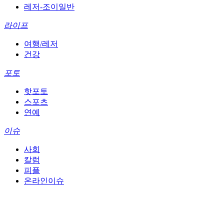
레저-조이일반
라이프
여행/레저
건강
포토
핫포토
스포츠
연예
이슈
사회
칼럼
피플
온라인이슈