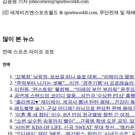
김종원 기자 johncorners@sportsworldi.com
[ⓒ 세계비즈앤스포츠월드 & sportsworldi.com, 무단전재 및 재
많이 본 뉴스
연예
스포츠
라이프
포토
연예
‘꼬북좌’ 남유정, 브브걸 떠나 솔로 데뷔…“리메이크 앨범
“주먹부터 나가는 셋째”…이연, ‘경주기행’서 프로레슬러
이찬원, ‘편스토랑’ 웰컴백…“미래의 부인 부러워” 윤주
공연계 스탠드업 코미디 열풍…성인극 '수상한 PT샵' 흥
‘줄리엔강♥’ 제이제이, 계곡서 뽐낸 탄탄 몸매…건강미 폭
레드벨벳 슬기, 군살 어디에? 러닝으로 완성한 완벽 몸매 
‘이혼 후 새 챕터’ 이수, 8년 만의 정규앨범 향한 긴 여
“소변 실수한 속옷까지 빨아”…근육병 학생 도운 공익, 알
'서머퀸' KISS OF LIFE, 신곡 'SWEAT' 무대 첫선…'엠
‘오디세이’ 재미 2배로…메가박스, 하반기 ‘시네도슨트’ 