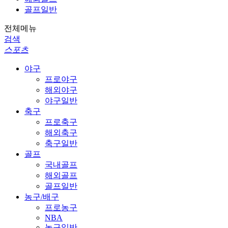
골프일반
전체메뉴
검색
스포츠
야구
프로야구
해외야구
야구일반
축구
프로축구
해외축구
축구일반
골프
국내골프
해외골프
골프일반
농구/배구
프로농구
NBA
농구일반