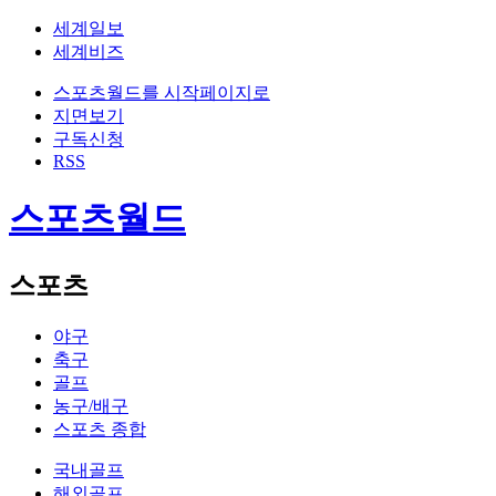
세계일보
세계비즈
스포츠월드를 시작페이지로
지면보기
구독신청
RSS
스포츠월드
스포츠
야구
축구
골프
농구/배구
스포츠 종합
국내골프
해외골프