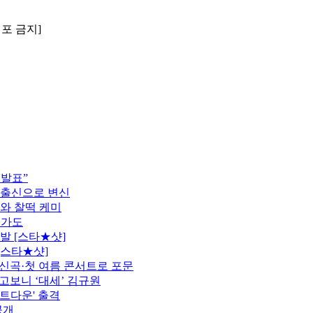
배포 금지]
 발표”
 출신으로 변신
모와 찰떡 케미
행가도
발 [스타★샷]
[스타★샷]
정…신곡·첫 여름 콘서트로 포문
고보니 ‘대세’ 김규원
카운트다운' 출격
공개