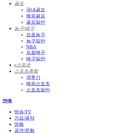
골프
국내골프
해외골프
골프일반
농구/배구
프로농구
농구일반
NBA
프로배구
배구일반
e스포츠
스포츠종합
격투기
해외스포츠
스포츠일반
연예
방송/TV
가요/음악
영화
공연/문화