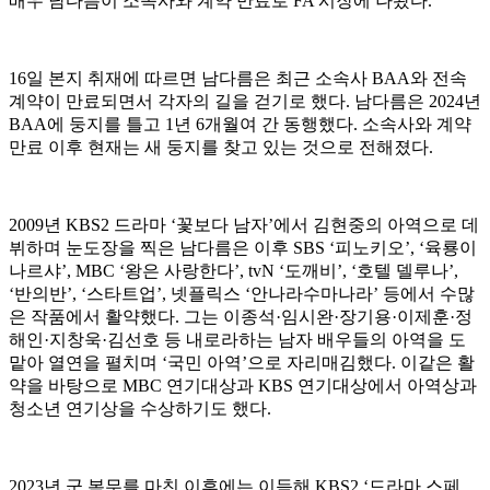
배우 남다름이 소속사와 계약 만료로 FA 시장에 나왔다.
16일 본지 취재에 따르면 남다름은 최근 소속사 BAA와 전속
계약이 만료되면서 각자의 길을 걷기로 했다. 남다름은 2024년
BAA에 둥지를 틀고 1년 6개월여 간 동행했다. 소속사와 계약
만료 이후 현재는 새 둥지를 찾고 있는 것으로 전해졌다.
2009년 KBS2 드라마 ‘꽃보다 남자’에서 김현중의 아역으로 데
뷔하며 눈도장을 찍은 남다름은 이후 SBS ‘피노키오’, ‘육룡이
나르샤’, MBC ‘왕은 사랑한다’, tvN ‘도깨비’, ‘호텔 델루나’,
‘반의반’, ‘스타트업’, 넷플릭스 ‘안나라수마나라’ 등에서 수많
은 작품에서 활약했다. 그는 이종석·임시완·장기용·이제훈·정
해인·지창욱·김선호 등 내로라하는 남자 배우들의 아역을 도
맡아 열연을 펼치며 ‘국민 아역’으로 자리매김했다. 이같은 활
약을 바탕으로 MBC 연기대상과 KBS 연기대상에서 아역상과
청소년 연기상을 수상하기도 했다.
2023년 군 복무를 마친 이후에는 이듬해 KBS2 ‘드라마 스페