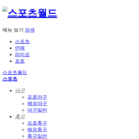
메뉴 보기
검색
스포츠
연예
라이프
포토
스포츠월드
스포츠
야구
프로야구
해외야구
야구일반
축구
프로축구
해외축구
축구일반