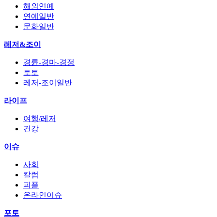
해외연예
연예일반
문화일반
레저&조이
경륜-경마-경정
토토
레저-조이일반
라이프
여행/레저
건강
이슈
사회
칼럼
피플
온라인이슈
포토